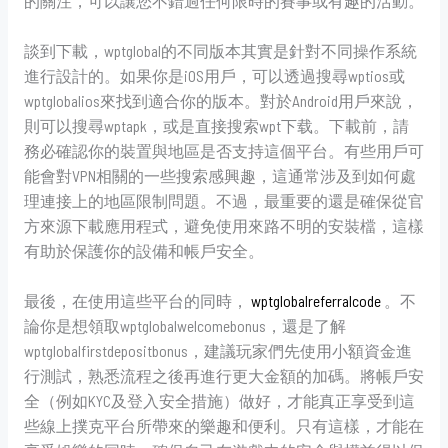
的關注，可以讓您不錯過任何限時的賽事或有趣的活動。
談到下載，wptglobal的不同版本其實是針對不同操作系統
進行設計的。如果你是iOS用戶，可以透過搜尋wptios或
wptglobalios來找到適合你的版本。對於Android用戶來說，
則可以搜尋wptapk，或是直接搜索wpt下载。下載前，請
務必確認你的裝置與地區是否支持這個平台。有些用戶可
能會對VPN相關的一些搜索感興趣，這通常涉及到如何處
理連接上的地區限制問題。不過，最重要的還是確保從官
方來源下載應用程式，避免使用來路不明的安裝檔，這樣
有助於保護你的設備和帳戶安全。
最後，在使用這些平台的同時，
wptglobalreferralcode
。不
論你是想領取wptglobalwelcomebonus，還是了解
wptglobalfirstdepositbonus，建議玩家們先使用小額資金進
行測試，熟悉流程之後再進行更大金額的加碼。將帳戶安
全（例如KYC及登入安全措施）做好，才能真正享受到這
些線上撲克平台所帶來的樂趣和便利。只有這樣，才能在