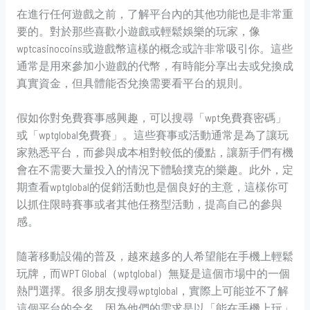
在進行任何遊戲之前，了解平台內的其他功能也是非常重
要的。對於那些喜歡小遊戲或輕鬆娛樂的玩家，像
wptcasinocoins或遊戲幣這樣的概念或許非常吸引你。這些
通常是用來參加小遊戲的代幣，有時能分享出去或兌換成
真實資金，但具體能否兌換需要看平台的規則。
假如你對免費賽事感興趣，可以搜尋「wpt免費賽密碼」
或「wptglobal免費賽」。這些賽事或活動通常是為了讓玩
家熟悉平台，而參與成本相對較低的優點，讓新手們有機
會在不需要大量投入的情況下體驗撲克的樂趣。此外，定
期查看wptglobal的促銷活動也是個良好的主意，這樣你可
以抓住限時賽事或者其他任務型活動，提高自己的參與
感。
隨著移動設備的普及，越來越多的人希望能在手機上輕鬆
玩牌，而WPT Global（wptglobal）無疑是這個市場中的一個
熱門選擇。很多朋友搜尋wptglobal，實際上可能並不了解
這個平台的全名，因為他們的需求是以「能在手機上玩」