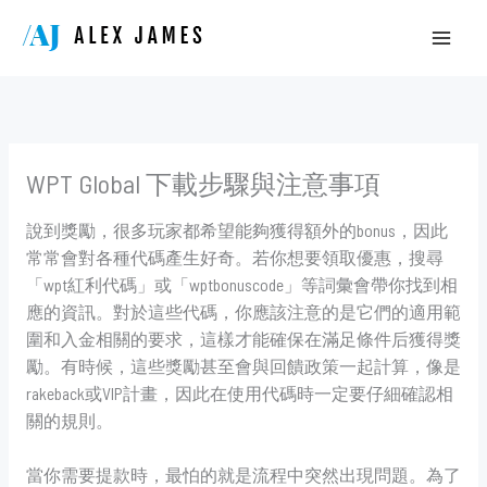
Skip
to
content
WPT Global 下載步驟與注意事項
說到獎勵，很多玩家都希望能夠獲得額外的bonus，因此
常常會對各種代碼產生好奇。若你想要領取優惠，搜尋
「wpt紅利代碼」或「wptbonuscode」等詞彙會帶你找到相
應的資訊。對於這些代碼，你應該注意的是它們的適用範
圍和入金相關的要求，這樣才能確保在滿足條件后獲得獎
勵。有時候，這些獎勵甚至會與回饋政策一起計算，像是
rakeback或VIP計畫，因此在使用代碼時一定要仔細確認相
關的規則。
當你需要提款時，最怕的就是流程中突然出現問題。為了