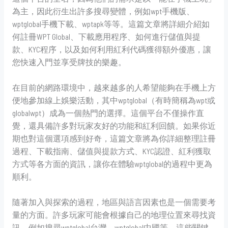
為主，因此衍生出許多搜尋變體，例如wpt手機版、
wptglobal手機下載、wptapk等等。這篇文章將詳細介紹如
何註冊WPT Global、下載應用程序、如何進行儲值與提
款、KYC程序，以及如何利用紅利代碼獲得額外優惠，讓
您快速入門並享受牌技的樂趣。
在目前的網路環境中，越來越多的人希望能夠在手機上方
便地參加線上娛樂活動，其中wptglobal（有時簡稱為wpt或
globalwpt）成為一個熱門的選擇。這個平台不僅操作直
覺，還具備許多對玩家友好的功能和紅利回饋。如果你近
期也對這個選項感到好奇，這篇文章將為你詳細整理註冊
過程、下載指南、儲值與提款方式、KYC認證、紅利獲取
方式等各方面的資訊，讓你在體驗wptglobal的過程中更為
順利。
隨著加入與探索的過程，地區與語言因素也是一個需要考
量的方面。許多玩家可能會根據自己的地理位置來尋找資
訊，例如搜尋wptglobal台灣、wptglobal中國等。這些關鍵