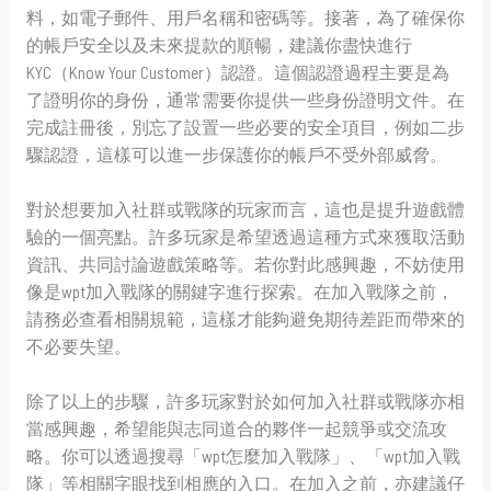
料，如電子郵件、用戶名稱和密碼等。接著，為了確保你
的帳戶安全以及未來提款的順暢，建議你盡快進行
KYC（Know Your Customer）認證。這個認證過程主要是為
了證明你的身份，通常需要你提供一些身份證明文件。在
完成註冊後，別忘了設置一些必要的安全項目，例如二步
驟認證，這樣可以進一步保護你的帳戶不受外部威脅。
對於想要加入社群或戰隊的玩家而言，這也是提升遊戲體
驗的一個亮點。許多玩家是希望透過這種方式來獲取活動
資訊、共同討論遊戲策略等。若你對此感興趣，不妨使用
像是wpt加入戰隊的關鍵字進行探索。在加入戰隊之前，
請務必查看相關規範，這樣才能夠避免期待差距而帶來的
不必要失望。
除了以上的步驟，許多玩家對於如何加入社群或戰隊亦相
當感興趣，希望能與志同道合的夥伴一起競爭或交流攻
略。你可以透過搜尋「wpt怎麼加入戰隊」、「wpt加入戰
隊」等相關字眼找到相應的入口。在加入之前，亦建議仔