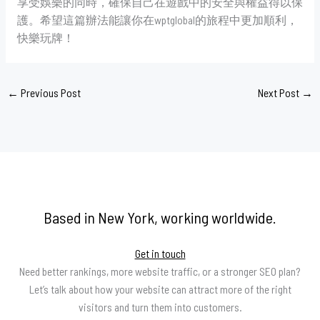
享受娛樂的同時，確保自己在遊戲中的安全與權益得以保
護。希望這篇辦法能讓你在wptglobal的旅程中更加順利，
快樂玩牌！
←
Previous Post
Next Post
→
Based in New York, working worldwide.
Get in touch
Need better rankings, more website traffic, or a stronger SEO plan?
Let’s talk about how your website can attract more of the right
visitors and turn them into customers.