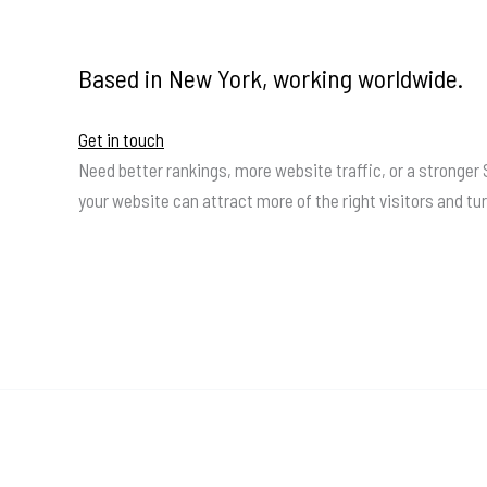
Based in New York, working worldwide.
Get in touch
Need better rankings, more website traffic, or a stronger 
your website can attract more of the right visitors and t