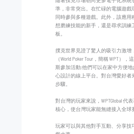
準，非常突出。在忙碌的電腦遊戲
同時參與多種遊戲。此外，該應用
想磨練技能的新手，還是尋求訓練
板。
撲克世界見證了驚人的吸引力激增
（World Poker Tour，
斯參加活動;他們可以在家中方便地參
心設計的線上平台。對台灣愛好者來
步驟。
對台灣的玩家來說，WPTGloba
核心，使台灣玩家能無縫接入全球
玩家可以與其他對手互動、分享技
戲水準。