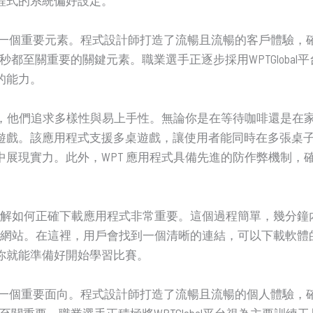
的另一個重要元素。程式設計師打造了流暢且流暢的客戶體驗
秒都至關重要的關鍵元素。職業選手正逐步採用WPTGloba
的能力。
家，他們追求多樣性與易上手性。無論你是在等待咖啡還是在家
遊戲。該應用程式支援多桌遊戲，讓使用者能同時在多張桌
中展現實力。此外，WPT 應用程式具備先進的防作弊機制，
克之旅，了解如何正確下載應用程式非常重要。這個過程簡單，幾
obal 網站。在這裡，用戶會找到一個清晰的連結，可以下載軟
你就能準備好開始學習比賽。
的另一個重要面向。程式設計師打造了流暢且流暢的個人體驗
至關重要。職業選手正積極將WPTGlobal平台視為主要訓