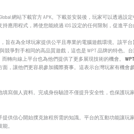
 WPTGlobal 網站下載官方 APK。下載並安裝後，玩家可以
持應用程式，將使您能繞過 iOS 設定的任何限制，促進平
建立的線上平台，旨在為全球玩家提供公平且專業的電腦遊戲環境。該
與競爭對手相同的高品質遊戲，這也是 WPT 品牌的特色。
事，而轉向線上平台也為他們提供了更多展現技術的機會。
WP
方面，讓他們更容易參加國際賽事。這表示台灣玩家有機會
。
地填寫個人資料。完成身份驗證不僅提升安全性，也保護玩
手提供信心開始撲克旅程所需的知識。平台的互動功能讓玩
技能。