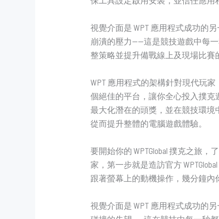
視覺介面是 WPT 應用程式成功
崩潰的壓力——這是競技遊戲中每一
整策略並提升備戰線上及現場比賽
WPT 應用程式的架構針對現代玩
個絕佳的平台，讓你全心投入撲克
最大化潛在的頭獎，並在競技環境
從而提升整體的電腦遊戲體驗。
要開始你的 WPTGlobal 撲
家，第一步就是造訪官方 WPTGl
跟著螢幕上的動機操作，幾分鐘內
視覺介面是 WPT 應用程式成功
碰撞的失望——這在競技中每一秒都