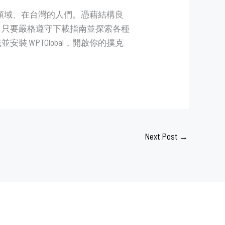
己領域、在台灣的人們。憑藉結構良
。只要嚴格遵守下載指南並探索各種
WPTGlobal，開啟你的撲克
Next Post
→