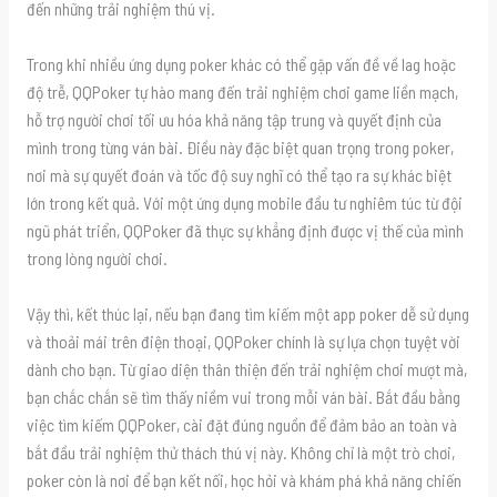
đến những trải nghiệm thú vị.
Trong khi nhiều ứng dụng poker khác có thể gặp vấn đề về lag hoặc
độ trễ, QQPoker tự hào mang đến trải nghiệm chơi game liền mạch,
hỗ trợ người chơi tối ưu hóa khả năng tập trung và quyết định của
mình trong từng ván bài. Điều này đặc biệt quan trọng trong poker,
nơi mà sự quyết đoán và tốc độ suy nghĩ có thể tạo ra sự khác biệt
lớn trong kết quả. Với một ứng dụng mobile đầu tư nghiêm túc từ đội
ngũ phát triển, QQPoker đã thực sự khẳng định được vị thế của mình
trong lòng người chơi.
Vậy thì, kết thúc lại, nếu bạn đang tìm kiếm một app poker dễ sử dụng
và thoải mái trên điện thoại, QQPoker chính là sự lựa chọn tuyệt vời
dành cho bạn. Từ giao diện thân thiện đến trải nghiệm chơi mượt mà,
bạn chắc chắn sẽ tìm thấy niềm vui trong mỗi ván bài. Bắt đầu bằng
việc tìm kiếm QQPoker, cài đặt đúng nguồn để đảm bảo an toàn và
bắt đầu trải nghiệm thử thách thú vị này. Không chỉ là một trò chơi,
poker còn là nơi để bạn kết nối, học hỏi và khám phá khả năng chiến