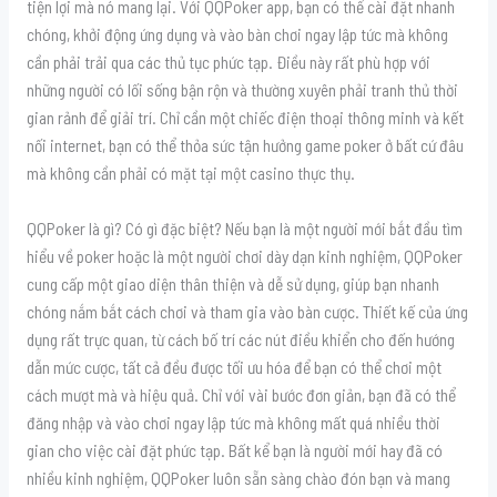
tiện lợi mà nó mang lại. Với QQPoker app, bạn có thể cài đặt nhanh
chóng, khởi động ứng dụng và vào bàn chơi ngay lập tức mà không
cần phải trải qua các thủ tục phức tạp. Điều này rất phù hợp với
những người có lối sống bận rộn và thường xuyên phải tranh thủ thời
gian rảnh để giải trí. Chỉ cần một chiếc điện thoại thông minh và kết
nối internet, bạn có thể thỏa sức tận hưởng game poker ở bất cứ đâu
mà không cần phải có mặt tại một casino thực thụ.
QQPoker là gì? Có gì đặc biệt? Nếu bạn là một người mới bắt đầu tìm
hiểu về poker hoặc là một người chơi dày dạn kinh nghiệm, QQPoker
cung cấp một giao diện thân thiện và dễ sử dụng, giúp bạn nhanh
chóng nắm bắt cách chơi và tham gia vào bàn cược. Thiết kế của ứng
dụng rất trực quan, từ cách bố trí các nút điều khiển cho đến hướng
dẫn mức cược, tất cả đều được tối ưu hóa để bạn có thể chơi một
cách mượt mà và hiệu quả. Chỉ với vài bước đơn giản, bạn đã có thể
đăng nhập và vào chơi ngay lập tức mà không mất quá nhiều thời
gian cho việc cài đặt phức tạp. Bất kể bạn là người mới hay đã có
nhiều kinh nghiệm, QQPoker luôn sẵn sàng chào đón bạn và mang