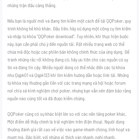
những trận đấu căng thẳng.
Nếu bạn là người mới và đang tìm kiếm một cách để tải QQPoker, quy
trình không hề khó khăn. Đầu tiên, hãy sử dụng một công cụ tìm kiếm
và nhập từ khóa “QQPoker download”. Tuy nhiên, khi thực hiện bước
này, bạn cần phải chú ý đến nguồn tải. Rất nhiều trang web có thể
chứa mã độc hoặc các phiên bản không chính thức của ứng dụng. Để
tránh những rắc rối không đang có, hãy ưu tiên cho các nguồn có uy
tín và đáng tin cậy. Nhiều người dùng có thể nhắc đến các từ khóa
như Qqpk01 và Qqpk123 khi tìm kiếm hướng dẫn hoặc link tải. Những
từ khóa này thường gắn liền với các trang mạng xã hội hoặc forum
nơi chia sẻ kinh nghiệm chơi poker, nhưng bạn vẫn nên đảm bảo rằng
nguồn nào cũng tốt và đã được kiểm chứng.
QQPoker cũng có sự khác biệt lớn so với các nền tảng poker khác.
Một điểm dễ thấy chính là trải nghiệm trên điện thoại. Người dùng
thường đánh giá rất cao về việc vào game nhanh chóng, linh hoạt và
mượt mà. Đặc biệt, với những ai thích ván nhanh, nghỉ nhanh,