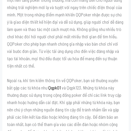
những trải nghiệm mới lạ và tuyệt vời ngay trên chiếc điện thoại của
mình. Một trong những điểm mạnh khiến QQPoker nhận được sự chú
ý là giao diện thiết kế hiện đại và dễ sử dụng, giúp người chơi dễ dàng
làm quen và thao tác một cách mượt mà. Không giống như nhiều trò
chơi khác đòi hỏi người chơi phải mất nhiều thời gian để tìm hiểu,
QQPoker cho phép bạn nhanh chóng gia nhập vào bàn chơi chỉ với
vài bước đơn giản. Từ việc tải ứng dụng cho đến việc đăng nhập và
tạo tài khoản, mọi thứ đều được tối ưu hóa để mang đến sự thuận
tiện nhất có thể.
Ngoài ra, khi tìm kiếm thông tin về QQPoker, bạn sẽ thường xuyên
bắt gặp các từ khóa như
Qqpk01
và Qqpk123. Những từ khóa này
thường được sử dụng trong cộng đồng poker để chỉ các link truy cập
nhanh hoặc hướng dẫn cài đặt. Khi gặp phải những từ khóa này, bạn
nên chú ý chọn những nguồn đáng tin cậy để tránh nhầm lẫn và gặp
phải các liên kết lừa đảo hoặc không đáng tin cậy. Để đảm bảo an
toàn nhất, bạn có thể tham gia vào các diễn đàn hoặc nhóm cộng