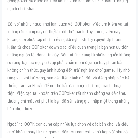
đồng poker để được chia sẻ những kinh nghiệm và bí quyết từ những
người chơi khác.
Đối với những người mới làm quen với QQPoker, việc tìm kiếm và tải
xuống ứng dụng này có thể là một thử thách. Tuy nhiên, việc này
không quá phức tạp như nhiều người nghĩ. Khi bạn quyết định tìm
kiếm từ khoá QQPoker download, điều quan trọng là bạn nên ưu tiên
những nguồn tải đáng tin cậy. Nếu tải ứng dụng từ những nguồn không
rõ ràng, bạn có nguy cơ gặp phải phần mềm độc hại hay phiên bản
không chính thức, gây ảnh hưởng đến trải nghiệm chơi game. Hãy nhớ
rằng sau khi tải xong, bạn cần tiến hành cài đặt và đăng nhập vào hệ
thống, tạo tài khoản để có thể bắt đầu cuộc chơi một cách thuận
tiện. Việc tạo tài khoản trên QQPoker rất nhanh chóng và dễ dàng,
thường chỉ mất vài phút là bạn đã sẵn sàng gia nhập một trong những
bàn chơi thú vị.
Ngoài ra, QQPK còn cung cấp nhiều lựa chọn về các bàn chơi và kiểu
chơi khác nhau, từ ring games đến tournaments, phù hợp với nhu cầu