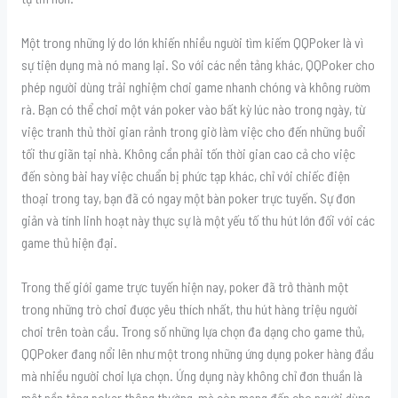
Một trong những lý do lớn khiến nhiều người tìm kiếm QQPoker là vì
sự tiện dụng mà nó mang lại. So với các nền tảng khác, QQPoker cho
phép người dùng trải nghiệm chơi game nhanh chóng và không rườm
rà. Bạn có thể chơi một ván poker vào bất kỳ lúc nào trong ngày, từ
việc tranh thủ thời gian rảnh trong giờ làm việc cho đến những buổi
tối thư giãn tại nhà. Không cần phải tốn thời gian cao cả cho việc
đến sòng bài hay việc chuẩn bị phức tạp khác, chỉ với chiếc điện
thoại trong tay, bạn đã có ngay một bàn poker trực tuyến. Sự đơn
giản và tính linh hoạt này thực sự là một yếu tố thu hút lớn đối với các
game thủ hiện đại.
Trong thế giới game trực tuyến hiện nay, poker đã trở thành một
trong những trò chơi được yêu thích nhất, thu hút hàng triệu người
chơi trên toàn cầu. Trong số những lựa chọn đa dạng cho game thủ,
QQPoker đang nổi lên như một trong những ứng dụng poker hàng đầu
mà nhiều người chơi lựa chọn. Ứng dụng này không chỉ đơn thuần là
một nền tảng poker thông thường, mà còn mang đến cho người dùng