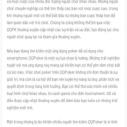
và mức cược của nhiều đối tượng người chơi khác nhau. Những người
chơi chuyên nghiệp có thể tìm thấy các bàn với mức cược cao, trong
khi những người mới có thể bắt đầu từ những bàn cược thấp hơn để
làm quen dần với trò chơi. Chúng ta cũng không thể bỏ qua việc
QQPK thường xuyên cập nhật các sự kiện và ưu đãi, tạo động lực cho
người chơi quay lại và tham gia thường xuyên.
Nếu bạn đang tìm kiếm một ứng dụng poker dễ sử dụng cho
smartphone, QQPoker là một sự lựa chọn lý tưởng. Những trải nghiệm
tuyệt vời mà ứng dụng này mang lại khiến bạn có thể yên tâm chơi bất
cứ lúc nào. Việc chơi poker trên QQPoker không chỉ đơn thuần là sự
giải trí, mà còn là cơ hội để bạn rèn luyện kỹ năng tư duy, phân tích và
quyết định trong từng tình huống. Bạn có thể thử sức mình với nhiều
loại hình chơi khác nhau, từ cash game cho đến tournament, tất cả
đều được cập nhật thường xuyên để đảm bảo bạn luôn có những trải
nghiệm mới mẻ.
Một trong những lý do khiến nhiều người tìm kiếm QQPoker là vì tính