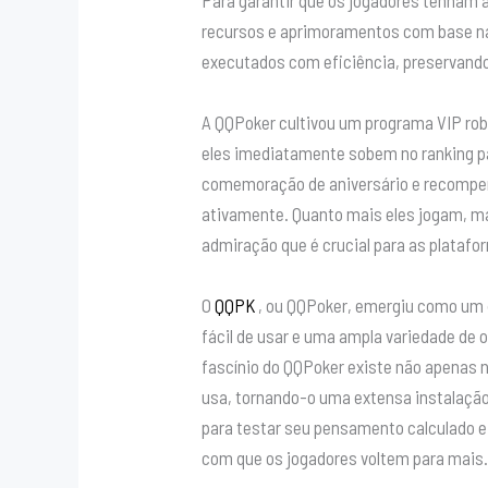
recursos e aprimoramentos com base nas
executados com eficiência, preservando
A QQPoker cultivou um programa VIP rob
eles imediatamente sobem no ranking p
comemoração de aniversário e recompens
ativamente. Quanto mais eles jogam, 
admiração que é crucial para as platafo
O
QQPK
, ou QQPoker, emergiu como um 
fácil de usar e uma ampla variedade de 
fascínio do QQPoker existe não apenas 
usa, tornando-o uma extensa instalação 
para testar seu pensamento calculado e
com que os jogadores voltem para mais