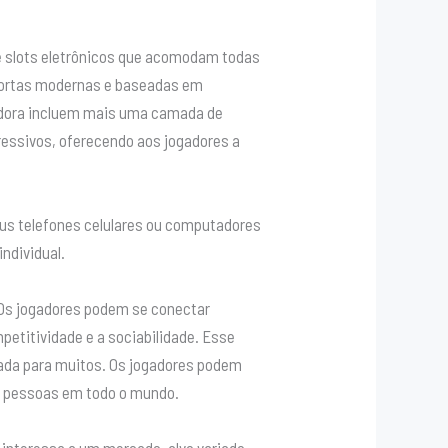
e slots eletrônicos que acomodam todas
 portas modernas e baseadas em
ncedora incluem mais uma camada de
essivos, oferecendo aos jogadores a
eus telefones celulares ou computadores
ndividual.
. Os jogadores podem se conectar
titividade e a sociabilidade. Esse
ada para muitos. Os jogadores podem
s pessoas em todo o mundo.
 interessa a um mercado-alvo variado.