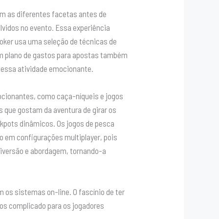
om as diferentes facetas antes de
vidos no evento. Essa experiência
Poker usa uma seleção de técnicas de
 um plano de gastos para apostas também
nessa atividade emocionante.
mocionantes, como caça-níqueis e jogos
s que gostam da aventura de girar os
ckpots dinâmicos. Os jogos de pesca
em configurações multiplayer, pois
 diversão e abordagem, tornando-a
s sistemas on-line. O fascínio de ter
nos complicado para os jogadores