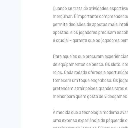
Quando se trata de atividades esportiva
mergulhar. É importante compreender as
permite decisões de apostas mais intel
apostas, e os jogadores precisam escolh
é crucial – garante que os jogadores 
Para aqueles que procuram experiências
de equipamentos de pesca. Os slots, co
rolos. Cada rodada oferece a oportunid
fornecem um toque engenhoso. Os jogad
pretendem atrair peixes grandes raros e
melhor para quem gosta de videogames 
À medida que a tecnologia moderna ava
uma extensa experiência de pôquer de c
encaixarem os jogos de PC em seu estilo