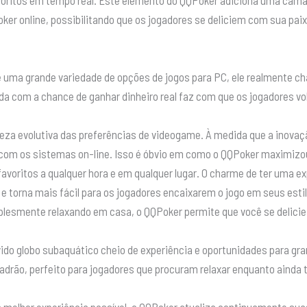
ker online, possibilitando que os jogadores se deliciem com sua pai
e uma grande variedade de opções de jogos para PC, ele realmente c
da com a chance de ganhar dinheiro real faz com que os jogadores v
ureza evolutiva das preferências de videogame. À medida que a ino
om os sistemas on-line. Isso é óbvio em como o QQPoker maximizou 
favoritos a qualquer hora e em qualquer lugar. O charme de ter uma e
 e torna mais fácil para os jogadores encaixarem o jogo em seus estil
plesmente relaxando em casa, o QQPoker permite que você se delicie 
ido globo subaquático cheio de experiência e oportunidades para gra
adrão, perfeito para jogadores que procuram relaxar enquanto ainda
a melhor experiência possível, o QQPoker atualiza continuamente su