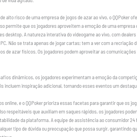
de alto risco de uma empresa de jogos de azar ao vivo, o QQPoker o
so permite que os jogadores aproveitem a emoção de uma empresa d
es desktop. A natureza interativa do videogame ao vivo, com dealers
 PC. Não se trata apenas de jogar cartas; tem a ver com a recriaçã
s de azar físicos. Os jogadores podem aproveitar as comunicações
safios dinâmicos, os jogadores experimentam a emoção da competiçã
s incluem inspiração adicional, tornando esses eventos um destaqu
os online, e o QQPoker prioriza essas facetas para garantir que os
so respeitáveis que auxiliam em saques rápidos, os jogadores pode
bilidade da plataforma. A equipe de assistência ao consumidor 24 ho
alquer tipo de dúvida ou preocupação que possa surgir, garantindo 
ntínua.