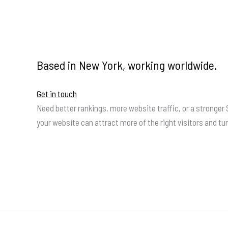
Based in New York, working worldwide.
Get in touch
Need better rankings, more website traffic, or a stronger 
your website can attract more of the right visitors and t