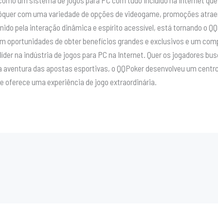
ôquer com uma variedade de opções de videogame, promoções atrae
ido pela interação dinâmica e espírito acessível, está tornando o Q
m oportunidades de obter benefícios grandes e exclusivos e um com
íder na indústria de jogos para PC na Internet. Quer os jogadores b
 a aventura das apostas esportivas, o QQPoker desenvolveu um centr
 oferece uma experiência de jogo extraordinária.