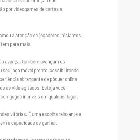
xão por videogames de cartas e
hamou a atenção de jogadores iniciantes
oltem para mais.
vação avança, também avançam os
seu jogo móvel pronto, possibilitando
xperiência abrangente de pôquer online
os de vida agitados. Esteja você
com jogos incríveis em qualquer lugar.
ndes vitórias. É uma escolha relaxante e
 têm a capacidade de ganhar.
as plataformas, incorporando novos