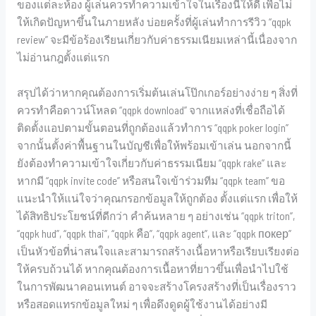
ของแต่ละห้อง ผู้เล่นควรทำความเข้าใจในเรื่องนี้ให้ดี เพื่อไม่
ให้เกิดปัญหาขึ้นในภายหลัง บ่อยครั้งที่ผู้เล่นทำการรีวิว “qqpk
review” จะมีข้อร้องเรียนเกี่ยวกับค่าธรรมเนียมเหล่านี้เนื่องจาก
ไม่อ่านกฎตั้งแต่แรก
สรุปได้ว่าหากคุณต้องการเริ่มต้นเล่นโป๊กเกอร์อย่างง่าย ๆ สิ่งที่
ควรทำคือดาวน์โหลด “qqpk download” จากแหล่งที่เชื่อถือได้
ติดตั้งแอปตามขั้นตอนที่ถูกต้องแล้วทำการ “qqpk poker login”
จากนั้นตั้งค่าพื้นฐานในบัญชีเพื่อให้พร้อมเข้าเล่น นอกจากนี้
ยังต้องทำความเข้าใจเกี่ยวกับค่าธรรมเนียม “qqpk rake” และ
หากมี “qqpk invite code” หรือสนใจเข้าร่วมทีม “qqpk team” ขอ
แนะนำให้แน่ใจว่าคุณกรอกข้อมูลให้ถูกต้อง ตั้งแต่แรก เพื่อให้
ได้สิทธิประโยชน์ที่ดีกว่า คำค้นหลาย ๆ อย่างเช่น “qqpk triton”,
“qqpk hud”, “qqpk thai”, “qqpk คือ”, “qqpk agent”, และ “qqpk покер”
เป็นหัวข้อที่น่าสนใจและสามารถสร้างเนื้อหาหรือเรียบเรียงต่อ
ให้ครบถ้วนได้ หากคุณต้องการเนื้อหาที่ยาวขึ้นเพื่อนำไปใช้
ในการพัฒนาคอนเทนต์ อาจจะสร้างโครงสร้างที่เป็นเรื่องราว
หรือสอดแทรกข้อมูลใหม่ ๆ เพื่อดึงดูดผู้ใช้งานได้อย่างมี