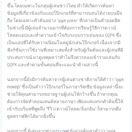
ขึ้น โดยเฉพาะในกลุ่มผู้เล่นชาวไทย ทำให้เกิดการค้นหา
ข้อมูลที่เกี่ยวข้องกับแอปโป๊กเกอร์ที่สามารถเล่นได้ง่ายบนมือ
ถือ โดยเฉพาะคำค้นอย่าง “qqpk poker” ที่กลายเป็นคำยอดฮิต
ในช่วงนี้ มีผู้เล่นจำนวนมากที่ต้องการเรียนรู้วิธีการดาวน์
โหลดแอปและทำความเข้าใจกับระบบการเล่นของ QQPK ซึ่ง
เป็นแอปที่ได้รับความนิยมในหมู่นักเล่นโป๊กเกอร์ เนื่องจากมี
ฟังก์ชันการใช้งานที่เหมาะสมทั้งสำหรับผู้เริ่มต้นและผู้เล่นที่มี
ประสบการณ์ มาดูเหตุผลว่าทำไมจึงควรลองเข้าร่วมเล่นกับ
QQPK และทำตามขั้นตอนที่จะแนะนำด้านล่างนี้
นอกจากนี้ยังมีการค้นหาจากผู้เล่นต่างชาติภายใต้คำว่า “qqpk
покер” ซึ่งเป็นคำว่าโป๊กเกอร์ในภาษารัสเซีย ข้อมูลเหล่านี้จะ
ช่วยให้คุณสามารถขยายฐานผู้เล่นให้กว้างขึ้น ถ้าหากคุณ
ต้องการจัดทำคอนเทนต์หลายภาษา เพียงแค่แทรกคำค้นนี้ให้
เข้ากับบริบทที่พูดถึง “รีวิว/ดาวน์โหลด/ล็อกอิน” ก็สามารถดึง
ดูดทราฟฟิกได้มากยิ่งขึ้น
นอกจากนี้ ผู้เล่นจากต่างประเทศ ยังอาจค้นหาคำว่า “qqpk