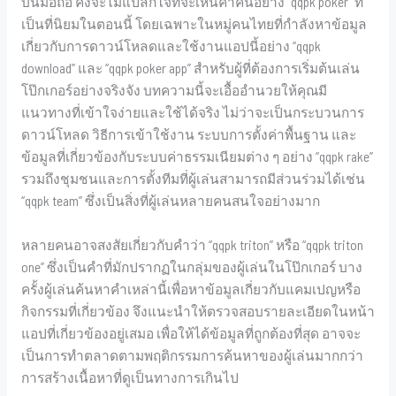
บนมือถือ คงจะไม่แปลกใจที่จะเห็นคำค้นอย่าง “qqpk poker” ที่
เป็นที่นิยมในตอนนี้ โดยเฉพาะในหมู่คนไทยที่กำลังหาข้อมูล
เกี่ยวกับการดาวน์โหลดและใช้งานแอปนี้อย่าง “qqpk
download” และ “qqpk poker app” สำหรับผู้ที่ต้องการเริ่มต้นเล่น
โป๊กเกอร์อย่างจริงจัง บทความนี้จะเอื้ออำนวยให้คุณมี
แนวทางที่เข้าใจง่ายและใช้ได้จริง ไม่ว่าจะเป็นกระบวนการ
ดาวน์โหลด วิธีการเข้าใช้งาน ระบบการตั้งค่าพื้นฐาน และ
ข้อมูลที่เกี่ยวข้องกับระบบค่าธรรมเนียมต่าง ๆ อย่าง “qqpk rake”
รวมถึงชุมชนและการตั้งทีมที่ผู้เล่นสามารถมีส่วนร่วมได้เช่น
“qqpk team” ซึ่งเป็นสิ่งที่ผู้เล่นหลายคนสนใจอย่างมาก
หลายคนอาจสงสัยเกี่ยวกับคำว่า “qqpk triton” หรือ “qqpk triton
one” ซึ่งเป็นคำที่มักปรากฏในกลุ่มของผู้เล่นในโป๊กเกอร์ บาง
ครั้งผู้เล่นค้นหาคำเหล่านี้เพื่อหาข้อมูลเกี่ยวกับแคมเปญหรือ
กิจกรรมที่เกี่ยวข้อง จึงแนะนำให้ตรวจสอบรายละเอียดในหน้า
แอปที่เกี่ยวข้องอยู่เสมอ เพื่อให้ได้ข้อมูลที่ถูกต้องที่สุด อาจจะ
เป็นการทำตลาดตามพฤติกรรมการค้นหาของผู้เล่นมากกว่า
การสร้างเนื้อหาที่ดูเป็นทางการเกินไป