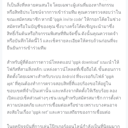
ก็เป็นสิ่งที่หลายคนสนใจ โดยเฉพาะผู้เล่นที่มองหากิจกรรม
หรือสิทธิประโยชน์จากการเข้าร่วมทีม คุณควรตรวจสอบว่าใน
ขณะสมัครสมาชิก หากมี “qqpk invite code” ให้กรอกโค้ดในช่วง
สมัครหรือในบัญชีของคุณ ซึ่งบางครั้งโค้ดเชิญจะนำมาซึ่ง
สิทธิ์เริ่มต้นหรือกิจกรรมพิเศษที่ทีมจัดขึ้น ดังนั้นคุณควรจดจำ
หรือบันทึกโค้ดนี้ไว้ และเช็ครายละเอียดให้ครบถ้วนก่อนที่จะ
ยืนยันการเข้าร่วมทีม
สำหรับผู้ที่ต้องการดาวน์โหลดแอป “qqpk download” แนะนำให้
โฟกัสที่สามสิ่งหลัก: แหล่งดาวน์โหลดที่เชื่อถือได้, ขั้นตอนการ
ติดตั้งโดยเฉพาะสำหรับระบบ Android ที่จะเจอกับไฟล์ “qqpk
apk” ที่คุณต้องทำการตรวจสอบสิทธิ์ที่แอปร้องขอให้อยู่ใน
ขอบเขตที่จำเป็นเท่านั้น และหลังจากติดตั้งให้เรียบร้อย ลอง
เปิดแอปเช็คส่วนต่างๆ เช่น เมนูสำหรับสมัครสมาชิก การตั้งค่า
ความปลอดภัย และการเชื่อมต่อเครือข่าย เพราะบางคนอาจ
สงสัยในเรื่อง “qqpk net” และความเสถียรของการเชื่อมต่อ
ในยุคปัจจุบันที่การเล่นโป๊กเกอร์ออนไลน์กำลังเป็นที่นิยมมาก