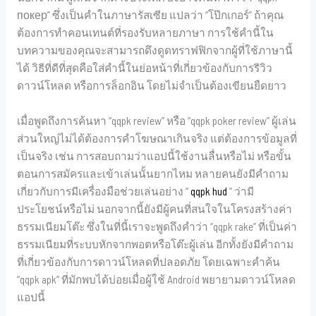
покер” ซึ่งเป็นคำในภาษารัสเซีย แปลว่า “โป๊กเกอร์” ถ้าคุณ
ต้องการทำคอนเทนต์ที่รองรับหลายภาษา การใช้คำนี้ใน
บทความของคุณจะสามารถดึงดูดทราฟฟิกจากผู้ที่ใช้ภาษานี้
ได้ วิธีที่ดีที่สุดคือใส่คำนี้ในย่อหน้าที่เกี่ยวข้องกับการรีวิว
ดาวน์โหลด หรือการล็อกอิน โดยไม่จำเป็นต้องเขียนยืดยาว
เมื่อพูดถึงการค้นหา “qqpk review” หรือ “qqpk poker review” ผู้เล่น
ส่วนใหญ่ไม่ได้ต้องการคำโฆษณาเกินจริง แต่ต้องการข้อมูลที่
เป็นจริง เช่น การสอบถามว่าแอปนี้ใช้งานลื่นหรือไม่ หรือขั้น
ตอนการสมัครและเข้าเล่นนั้นยากไหม หลายคนยังมีคำถาม
เกี่ยวกับการมีเครื่องมือช่วยเล่นอย่าง “
qqpk hud
” ว่ามี
ประโยชน์หรือไม่ นอกจากนี้ยังมีผู้คนที่สนใจในโครงสร้างค่า
ธรรมเนียมโต๊ะ ซึ่งในที่นี้เราจะพูดถึงคำว่า “qqpk rake” ที่เป็นค่า
ธรรมเนียมที่ระบบหักจากพอตหรือโต๊ะผู้เล่น อีกทั้งยังมีคำถาม
ที่เกี่ยวข้องกับการดาวน์โหลดที่ปลอดภัย โดยเฉพาะคำค้น
“qqpk apk” ที่มักพบได้บ่อยเมื่อผู้ใช้ Android พยายามดาวน์โหลด
แอปนี้