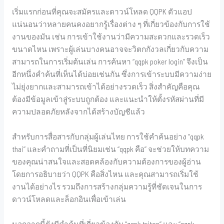
เริ่มแรกก่อนที่คุณจะสมัครและดาวน์โหลด QQPK ตัวแอป
แน่นอนว่าหลายคนคงอยากรู้เรื่องต่าง ๆ ที่เกี่ยวข้องกับการใช้
งานของมัน เช่น การเข้าใช้งานว่ามีความสะดวกและรวดเร็ว
ขนาดไหน เพราะผู้เล่นบางคนอาจจะวิตกกังวลเกี่ยวกับความ
สามารถในการเริ่มต้นเล่น การค้นหา “qqpk poker login” จึงเป็น
อีกหนึ่งคำค้นที่เห็นได้บ่อยเช่นกัน ซึ่งการเข้าระบบมีความง่าย
ไม่ยุ่งยากและสามารถเข้าได้อย่างรวดเร็ว สิ่งสำคัญคือคุณ
ต้องมีข้อมูลเข้าสู่ระบบถูกต้อง และแนะนำให้ตั้งรหัสผ่านที่มี
ความปลอดภัยหลังจากได้สร้างบัญชีแล้ว
สำหรับการสื่อสารกับกลุ่มผู้เล่นไทย การใช้คำค้นอย่าง “qqpk
thai” และคำถามที่เป็นที่นิยมเช่น “qqpk คือ” จะช่วยให้บทความ
ของคุณน่าสนใจและสอดคล้องกับความต้องการของผู้อ่าน
โดยการอธิบายว่า QQPK คือสิ่งไหน และคุณสามารถเริ่มใช้
งานได้อย่างไร รวมถึงการสร้างกลุ่มความรู้ที่ชัดเจนในการ
ดาวน์โหลดและล็อกอินเพื่อเข้าเล่น
นอกจากนี้ยังมีคำค้นที่เกี่ยวข้องกับ “qqpk triton” และ “qqpk