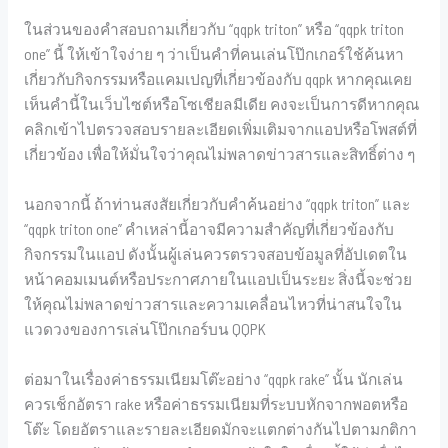
ในส่วนของคำสอบถามเกี่ยวกับ “qqpk triton” หรือ “qqpk triton
one” นี้ ให้เข้าใจง่าย ๆ ว่าเป็นคำที่คนเล่นโป๊กเกอร์ใช้ค้นหา
เกี่ยวกับกิจกรรมหรือแคมเปญที่เกี่ยวข้องกับ qqpk หากคุณเคย
เห็นคำนี้ในเว็บไซต์หรือโซเชียลมีเดีย คงจะเป็นการดีหากคุณ
คลิกเข้าไปตรวจสอบรายละเอียดเพิ่มเติมจากแอปหรือโพสต์ที่
เกี่ยวข้อง เพื่อให้มั่นใจว่าคุณไม่พลาดข่าวสารและสิทธิ์ต่าง ๆ
นอกจากนี้ ถ้าท่านสงสัยเกี่ยวกับคำค้นอย่าง “qqpk triton” และ
“qqpk triton one” คำเหล่านี้อาจมีความสำคัญที่เกี่ยวข้องกับ
กิจกรรมในแอป ดังนั้นผู้เล่นควรตรวจสอบข้อมูลที่อัปเดตใน
หน้าคอมเมนต์หรือประกาศภายในแอปเป็นระยะ สิ่งนี้จะช่วย
ให้คุณไม่พลาดข่าวสารและความเคลื่อนไหวที่น่าสนใจใน
แวดวงของการเล่นโป๊กเกอร์บน QQPK
ต่อมาในเรื่องค่าธรรมเนียมโต๊ะอย่าง “qqpk rake” นั้น นักเล่น
ควรเช็กอัตรา rake หรือค่าธรรมเนียมที่ระบบหักจากพอตหรือ
โต๊ะ โดยอัตราและรายละเอียดมักจะแตกต่างกันไปตามกติกา