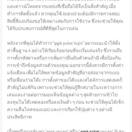
และดาวน์โหลดจากแหล่งที่เชื่อถือได้จึงเป็นสิ่งสำคัญ เมื่อ
ทำการติดตั้งแล้ว หากคุณใช้ Android จะต้องมีการตรวจสอบ
สิทธิ์ที่แอปร้องขอให้เหมาะสมกับการใช้งาน ซึ่งจะช่วยให้คุณ
ได้รับประสบการณ์ที่ดีที่สุดในการเล่น
หลังจากที่คุณได้ทำการ “qqpk poker login” อยากแนะนำให้ตั้ง
ค่าพื้นฐาน 4 อย่างให้เรียบร้อยก่อนที่จะเริ่มเล่นจริง ซึ่งรวมถึง
การตั้งรหัสผ่านหรือการเพิ่มการยืนยันตัวตนถ้ามี เพื่อป้องกัน
การเข้าถึงข้อมูลส่วนตัวของคุณ นอกจากนี้ยังควรมีการตั้งค่า
แจ้งเตือน เพื่อไม่ให้พลาดข้อมูลสำคัญที่อาจส่งมาจากระบบ
หรือเพื่อนร่วมโต๊ะ การตั้งค่าของโต๊ะและสไตล์การแสดงผลก็
สำคัญไม่แพ้กัน เพราะจะช่วยให้คุณรู้สึกสบายในระหว่างการ
เล่นและง่ายต่อการมองเห็นข้อมูลต่าง ๆ สุดท้ายการเข้าไป
ลงทุนในโต๊ะทดลองหรือลงเงินต่ำ ๆ ก่อน จะช่วยให้คุณได้เช็ก
ความลื่นไหลของแอป และการเรียกใช้ปุ่มต่าง ๆ อย่างมี
ประสิทธิภาพ
เมื่อพูดถึงการค้นหา “qqpk review” หรือ “
qqpk poker
review” ผู้เล่น