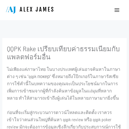
Skip
to
content
QQPK Rake เปรียบเทียบค่าธรรมเนียมกับ
แพลตฟอร์มอื่น
ไม่เพียงแค่ภาษาไทย ในบางประเทศผู้เล่นอาจค้นหาในภาษา
ต่าง ๆ เช่น “qqpk покер” ซึ่งหมายถึงโป๊กเกอร์ในภาษารัสเซีย
การใช้คำนี้ในบทความของคุณจะเป็นประโยชน์มากในการ
เพิ่มการเข้าชมจากผู้ที่กำลังค้นหาข้อมูลในแง่มุมที่หลาก
หลาย ทำให้สามารถเข้าถึงผู้เล่นได้ในหลายภาษามากยิ่งขึ้น
ก่อนที่จะเริ่มสู่กระบวนการดาวน์โหลดและติดตั้ง เราควร
เข้าใจว่าคนส่วนใหญ่ที่ค้นหา qqpk review หรือ qqpk poker
review มักจะต้องการข้อมูลเชิงลึกเกี่ยวกับประสบการณ์การใช้