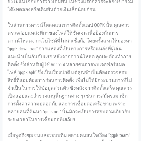
ยังไม่แน่ใจกับการวางเดิมพัน ในช่วงแรกก็ควรจะลองเข้าร่วม
โต๊ะทดลองหรือเดิมพันด้วยเงินเล็กน้อยก่อน
ในส่วนการดาวน์โหลดและการติดตั้งแอป QQPK นั้น คุณควร
ตรวจสอบแหล่งที่มาของไฟล์ให้ชัดเจน เพื่อป้องกันการ
ดาวน์โหลดจากเว็บไซต์ที่ไม่น่าเชื่อถือ โดยครั้งแรกให้มองหา
“qqpk download” จากแหล่งที่เป็นทางการหรือแหล่งที่ผู้เล่น
แนะนำเป็นอันดับแรก หลังจากดาวน์โหลด คุณจะต้องทำการ
ติดตั้ง ซึ่งสำหรับผู้ใช้ Android หลายคนอาจพบเจอฟอร์แมต
ไฟล์ “qqpk apk” ซึ่งเป็นเรื่องปกติ แต่คุณจำเป็นต้องตรวจสอบ
สิทธิ์ที่แอปต้องการก่อนการติดตั้ง เพื่อไม่ให้มีกระบวนการที่ไม่
จำเป็นในการให้ข้อมูลส่วนตัว ซึ่งหลังจากติดตั้งเสร็จ คุณควร
เปิดแอปและสำรวจเมนูพื้นฐานต่าง ๆ เช่นการสมัครสมาชิก
การตั้งค่าความปลอดภัย และการเชื่อมต่อเครือข่าย เพราะ
หลายคนที่ค้นหา “qqpk net” นั่นมักจะเป็นการสอบถามเกี่ยวกับ
ระยะเวลาในการเชื่อมต่อที่เสถียร
เมื่อพูดถึงชุมชนและระบบทีม หลายคนสนใจเรื่อง “qqpk team”