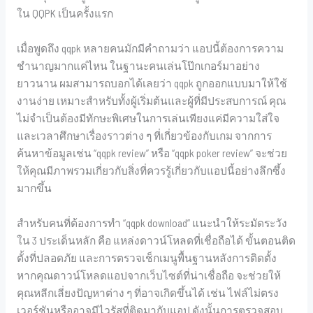
ใน QQPK เป็นครั้งแรก
เมื่อพูดถึง qqpk หลายคนมักมีคำถามว่า แอปนี้ต้องการความ
ชำนาญมากแค่ไหน ในฐานะคนเล่นโป๊กเกอร์มาอย่าง
ยาวนาน ผมสามารถบอกได้เลยว่า qqpk ถูกออกแบบมาให้ใช้
งานง่าย เหมาะสำหรับทั้งผู้เริ่มต้นและผู้ที่มีประสบการณ์ คุณ
ไม่จำเป็นต้องมีทักษะพิเศษในการเล่นเพียงแค่มีความใส่ใจ
และเวลาศึกษาเรื่องราวต่าง ๆ ที่เกี่ยวข้องกับเกม จากการ
ค้นหาข้อมูลเช่น “qqpk review” หรือ “qqpk poker review” จะช่วย
ให้คุณมีภาพรวมเกี่ยวกับสิ่งที่ควรรู้เกี่ยวกับแอปนี้อย่างลึกซึ้ง
มากขึ้น
สำหรับคนที่ต้องการทำ “qqpk download” แนะนำให้ระมัดระวัง
ใน 3 ประเด็นหลัก คือ แหล่งดาวน์โหลดที่เชื่อถือได้ ขั้นตอนติด
ตั้งที่ปลอดภัย และการตรวจเช็กเมนูพื้นฐานหลังการติดตั้ง
หากคุณดาวน์โหลดแอปจากเว็บไซต์ที่น่าเชื่อถือ จะช่วยให้
คุณหลีกเลี่ยงปัญหาต่าง ๆ ที่อาจเกิดขึ้นได้ เช่น ไฟล์ไม่ตรง
เวอร์ชันหรืออาจมีไวรัสที่ติดมากับแอป ดังนั้นการตรวจสอบ