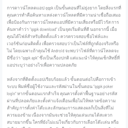
การดาวน์โหลดแอป qqpk เป็นขั้นตอนที่ไม่ยุ่งยาก โดยสิ่งแรกที่
คุณควรทำคือค้นหาแหล่งดาวน์โหลดที่มีความน่าเชื่อถือเสมอ
เพื่อป้องกันการดาวน์โหลดแอปที่มีความเสี่ยงหรือมีไวรัส การ
ค้นหาคำว่า “qqpk download” เป็นจุดเริ่มต้นที่ดี นอกจากนี้ เมื่อ
คุณได้ไฟล์สำหรับติดตั้งแล้ว ควรตรวจสอบชื่อไฟล์และ
เวอร์ชันก่อนติดตั้ง เพื่อตรวจสอบว่าเป็นไฟล์ที่ถูกต้องจริงหรือ
ไม่ โดยเฉพาะถ้าคุณใช้ Android จะพบว่าไฟล์ที่ดาวน์โหลดจะ
มีชื่อว่า “qqpk apk” ซึ่งเป็นเรื่องปกติ แต่แนะนำให้คุณเช็กสิทธิ์ที่
แอประบุว่าอย่างไรเพื่อความปลอดภัย
หลังจากที่ติดตั้งแอปเรียบร้อยแล้ว ขั้นตอนต่อไปคือการเข้า
ระบบ พิมพ์ชื่อผู้ใช้งานและรหัสผ่านในขั้นตอน “qqpk poker
login” หากขั้นตอนแรกสำเร็จ คุณควรตั้งค่าพื้นฐานอย่างรหัส
ผ่านที่ปลอดภัยและตั้งค่าแจ้งเตือนเพื่อไม่ให้พลาดข้อความ
สำคัญ การตั้งค่าโต๊ะและลักษณะการแสดงผลก็เป็นสิ่งที่ไม่
ควรมองข้าม เนื่องจากมันจะช่วยให้คุณเล่นเกมได้สะดวก
สบายมากขึ้น ใครที่ยังไม่แน่ใจเกี่ยวกับการเลือกโต๊ะเล่น หรือ