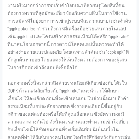
งานจริงมากกว่าการพบกับคำโฆษณาที่สวยหรู โดยสิ่งที่คน
ต้องการทราบที่สุดมักจะเกี่ยวข้องกับความลื่นในการใช้งาน
การสมัครที่ไม่ยุ่งยาก การเข้าสู่ระบบที่สะดวกสบาย (เช่นคำค้น
“qqpk poker login”) รวมถึงการมีเครื่องมือช่วยเล่นภายในแอป
เช่น qqpk hud และโครงสร้างค่าธรรมเนียมโต๊ะหรือ “qqpk rake”
ที่น่าสนใจ นอกจากนี้ การดาวน์โหลดแอปนั้นควรจะทำได้
อย่างง่ายดายและปลอดภัย โดยเฉพาะคำค้นเช่น “qqpk apk” ที่
มักถูกค้นหาบ่อย โดยแสดงให้เห็นถึงความต้องการของผู้เล่น
ในการติดต่อเข้าถึงแอปที่เชื่อถือได้
นอกจากครั้งนี้จะกล่าวถึงค่าธรรมเนียมที่เกี่ยวข้องกับโต๊ะใน
QQPK ถ้าคุณสงสัยเกี่ยวกับ “qqpk rake” แนะนำว่าให้ศึกษา
เงื่อนไขให้ละเอียด ก่อนที่จะเข้าเล่นเกม ในส่วนนี้หมายถึงค่า
ธรรมเนียมที่แอปจะหักจากพอต ซึ่งรายละเอียดนี้ขึ้นอยู่กับ
กติกาของแต่ละห้องหรือโต๊ะที่คุณเลือกเล่น ซึ่งอัตรา rake มี
ความแตกต่างกันไป ดังนั้นควรอ่านและทำความเข้าใจเกี่ยว
กับเงื่อนไขนี้ให้ชัดเจนก่อนที่จะเริ่มเดิมพัน นี่เป็นหนึ่งใน
สาเหตุที่ทำให้ผู้เล่นบางคนไม่พอใจหรือรู้สึกผิดหวังกับการเล่น