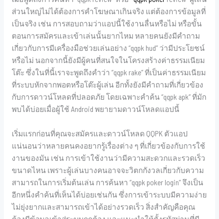
ส่วนใหญ่ไม่ได้ต้องการคำโฆษณาเกินจริง แต่ต้องการข้อมูลที่
เป็นจริง เช่น การสอบถามว่าแอปนี้ใช้งานลื่นหรือไม่ หรือขั้น
ตอนการสมัครและเข้าเล่นนั้นยากไหม หลายคนยังมีคำถาม
เกี่ยวกับการมีเครื่องมือช่วยเล่นอย่าง “qqpk hud” ว่ามีประโยชน์
หรือไม่ นอกจากนี้ยังมีผู้คนที่สนใจในโครงสร้างค่าธรรมเนียม
โต๊ะ ซึ่งในที่นี้เราจะพูดถึงคำว่า “qqpk rake” ที่เป็นค่าธรรมเนียม
ที่ระบบหักจากพอตหรือโต๊ะผู้เล่น อีกทั้งยังมีคำถามที่เกี่ยวข้อง
กับการดาวน์โหลดที่ปลอดภัย โดยเฉพาะคำค้น “qqpk apk” ที่มัก
พบได้บ่อยเมื่อผู้ใช้ Android พยายามดาวน์โหลดแอปนี้
เริ่มแรกก่อนที่คุณจะสมัครและดาวน์โหลด QQPK ตัวแอป
แน่นอนว่าหลายคนคงอยากรู้เรื่องต่าง ๆ ที่เกี่ยวข้องกับการใช้
งานของมัน เช่น การเข้าใช้งานว่ามีความสะดวกและรวดเร็ว
ขนาดไหน เพราะผู้เล่นบางคนอาจจะวิตกกังวลเกี่ยวกับความ
สามารถในการเริ่มต้นเล่น การค้นหา “qqpk poker login” จึงเป็น
อีกหนึ่งคำค้นที่เห็นได้บ่อยเช่นกัน ซึ่งการเข้าระบบมีความง่าย
ไม่ยุ่งยากและสามารถเข้าได้อย่างรวดเร็ว สิ่งสำคัญคือคุณ
ต้องมีข้อมูลเข้าสู่ระบบถูกต้อง และแนะนำให้ตั้งรหัสผ่านที่มี