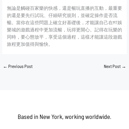
無論是觸碰百家樂的快感，還是暢玩直播的互動，最重要
的還是要先行試玩、仔細研究規則，並確定操作是否流
暢。當你在這些問題上確立好基礎後，才能讓自己在MT娛
樂城的遊戲過程中更加流暢，玩得更開心。記得在玩樂的
同時，要心態放平，享受這個過程，這樣才能讓這段遊戲
旅程更加值得與愉快。
←
Previous Post
Next Post
→
Based in New York, working worldwide.