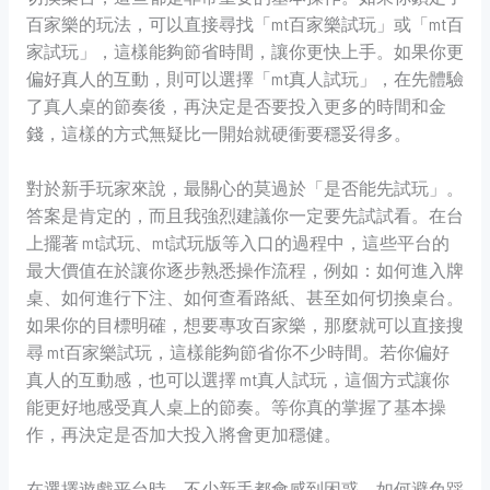
百家樂的玩法，可以直接尋找「mt百家樂試玩」或「mt百
家試玩」，這樣能夠節省時間，讓你更快上手。如果你更
偏好真人的互動，則可以選擇「mt真人試玩」，在先體驗
了真人桌的節奏後，再決定是否要投入更多的時間和金
錢，這樣的方式無疑比一開始就硬衝要穩妥得多。
對於新手玩家來說，最關心的莫過於「是否能先試玩」。
答案是肯定的，而且我強烈建議你一定要先試試看。在台
上擺著 mt試玩、mt試玩版等入口的過程中，這些平台的
最大價值在於讓你逐步熟悉操作流程，例如：如何進入牌
桌、如何進行下注、如何查看路紙、甚至如何切換桌台。
如果你的目標明確，想要專攻百家樂，那麼就可以直接搜
尋 mt百家樂試玩，這樣能夠節省你不少時間。若你偏好
真人的互動感，也可以選擇 mt真人試玩，這個方式讓你
能更好地感受真人桌上的節奏。等你真的掌握了基本操
作，再決定是否加大投入將會更加穩健。
在選擇遊戲平台時，不少新手都會感到困惑，如何避免踩