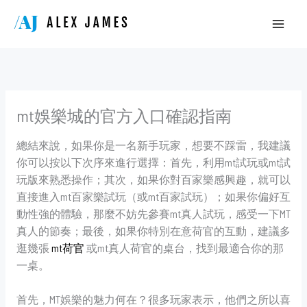
Skip
to
content
mt娛樂城的官方入口確認指南
總結來說，如果你是一名新手玩家，想要不踩雷，我建議
你可以按以下次序來進行選擇：首先，利用mt試玩或mt試
玩版來熟悉操作；其次，如果你對百家樂感興趣，就可以
直接進入mt百家樂試玩（或mt百家試玩）；如果你偏好互
動性強的體驗，那麼不妨先參賽mt真人試玩，感受一下MT
真人的節奏；最後，如果你特別在意荷官的互動，建議多
逛幾張
mt荷官
或mt真人荷官的桌台，找到最適合你的那
一桌。
首先，MT娛樂的魅力何在？很多玩家表示，他們之所以喜