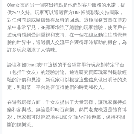
Qian女友的另一個突出特點是他們對客戶服務的承諾，提
供24/7支持。玩家可以通過官方LINE帳號聯繫支持團隊，
對任何問題或疑慮獲得及時的回應。這種服務質量在博彩
業中非常罕見，並顯著增強了總體的玩家體驗，使客戶在
遊玩時感到受到重視和支持。在一個在線互動往往感覺無
臉的世界中，通過個人交流平台獲得即時幫助的機會，為
許多玩家增添了人情味。
論壇和如Dcard或PTT這樣的平台經常舉行玩家對特定平台
（包括千女友）的經驗討論。通過研究實際玩家對提款經
驗的評價和見證，新玩家可以根據這些信息做出明智的決
定，判斷某一平台是否值得他們的時間和投入。
在遊戲選擇方面，千女友提供了大量選擇，讓玩家保持娛
樂和參與感。無論是即時百家樂、熱門老虎機還是體育博
彩，玩家都可以輕鬆地在LINE介面內切換遊戲，保持不間
斷的娛樂流。