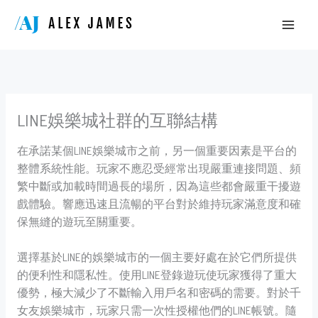
Skip
to
content
LINE娛樂城社群的互聯結構
在承諾某個LINE娛樂城市之前，另一個重要因素是平台的
整體系統性能。玩家不應忍受經常出現嚴重連接問題、頻
繁中斷或加載時間過長的場所，因為這些都會嚴重干擾遊
戲體驗。響應迅速且流暢的平台對於維持玩家滿意度和確
保無縫的遊玩至關重要。
選擇基於LINE的娛樂城市的一個主要好處在於它們所提供
的便利性和隱私性。使用LINE登錄遊玩使玩家獲得了重大
優勢，極大減少了不斷輸入用戶名和密碼的需要。對於千
女友娛樂城市，玩家只需一次性授權他們的LINE帳號。隨