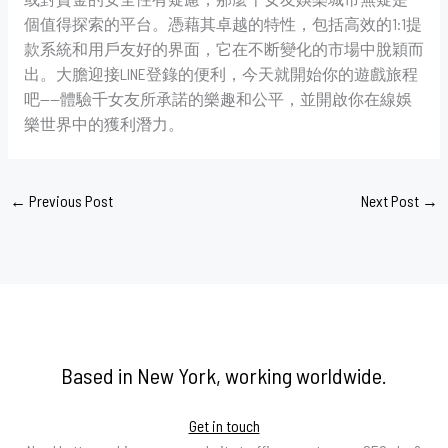
個值得探索的平台。憑藉其卓越的特性，包括高效的1:1提
款系統和用戶友好的界面，它在不断變化的市場中脫穎而
出。大膽迎接LINE登錄的便利，今天就開始你的遊戲旅程
吧——體驗千女友所承諾的樂趣和公平，並開啟你在線娛
樂世界中的獲利潛力。
←
Previous Post
Next Post
→
Based in New York, working worldwide.
Get in touch