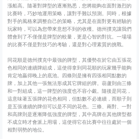
漲船高。隨著對牌型的逐漸熟悉，您將能夠在面對激烈的
比賽時，巧妙地運用策略，讓對手難以預測。同時，根據
對手的風格來調整自己的策略，尤其是在面對更有經驗的
玩家時，可以為您帶來意想不到的收穫。德州撲克讓我們
體會到了不僅僅是牌型的較量，更是心智的對抗。一場場
的比賽不僅是對技巧的考驗，還是對心理素質的挑戰。
同花順是德州撲克中最強的牌型，其優勢在於它由五張花
色相同的連續牌組成，這使得拿到同花順的玩家幾乎能夠
肯定地贏得晚上的底池。四條則是擁有四張相同點數的
牌，加上其他一張無法形成其它牌組的牌。葫蘆則由三條
和一對組成，這一牌型的強度也不容小覷。隨後是同花，
這意味著五張牌的花色相同，但點數不必連續，而順子則
是五張連續的牌但可以是不同的花色。三條、兩對、一對
和高牌則是逐漸降低強度的牌型，其中高牌在其他牌型都
不成立時才會派上用場，這使得它在比賽中往往處於一個
相對弱勢的地位。