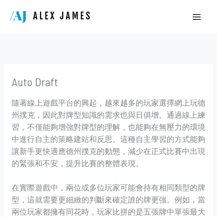
Skip
to
content
Auto Draft
隨著線上遊戲平台的興起，越來越多的玩家選擇網上玩德
州撲克，因此對牌型知識的需求也與日俱增。通過線上練
習，不僅能夠增強對牌型的理解，也能夠在無壓力的環境
中進行自主的策略建站和反思。這種自主學習的方式能夠
讓新手更快適應德州撲克的動態，減少在正式比賽中出現
的緊張和不安，提升比賽的整體表現。
在實際遊戲中，兩位或多位玩家可能會持有相同類型的牌
型，這就需要更細緻的判斷來確定誰的牌更強。例如，當
兩位玩家都擁有同花時，玩家比拼的是五張牌中單張最大