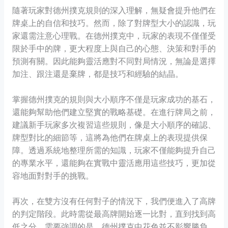
隨著玩家對德州撲克規則的深入理解，無疑會提升他們在
牌桌上的自信和技巧。然而，除了對牌型大小的認識，玩
家還需注意心理戰。在德州撲克中，玩家的表現不僅僅受
限於手中的牌，更大程度上與自己的心態、決策和對手的
預測有關。因此能夠靈活應對不同對局情況，無論是選擇
加注、跟注還是棄牌，都是技巧和經驗的結晶。
掌握德州撲克的規則與大小順序不僅是玩家成功的基石，
還能夠幫助他們建立堅實的戰略基礎。在進行牌局之前，
建議新手玩家多次複習這些規則，像是大小順序的確認、
牌型對比的細節等，這將為他們在牌桌上的表現提供保
障。透過系統地整理所需的知識，玩家不僅能夠提升自己
的專業水平，還能夠在實戰中靈活應用這些技巧，更加從
容地面對對手的挑戰。
再次，在雙方沒有任何對子的情況下，我們便進入了高牌
的判定階段。此時需從最高牌開始逐一比對，直到找到高
低之分。需要強調的是，德州撲克中花色並不影響勝負。