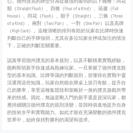
心。德州撲克的牌型分為從最強到最弱的以下幾種：同花
順（Straight Flush）、四條（Four of a Kind）、葫蘆（Full
House）、同花（Flush）、順子（Straight）、三條（Three
of a Kind）、兩對（Two Pair）、一對（One Pair）以及高牌
（High Card）。這種清晰的排列有助於玩家在比牌時快速
判斷自己的手牌強弱，尤其在多位玩家全押或加注的情況
下，正確的判斷至關重要。
認真學習德州撲克的基本規則，以及不斷積累實戰經驗，
能夠幫助新手快速成為熟練玩家。一旦掌握了德州撲克骰
型的基本知識、比牌爭議的判斷規則，並懂得在實戰中靈
活運用這些知識，玩家自然能在牌桌上游刃有餘，提升自
己的勝率，享受這種集競技和策略於一身的撲克遊戲所帶
來的快感。因此，無論是剛入門的新手還是資深玩家，都
應持續關注德州撲克的規則演變，並與時俱進地提升自身
的技術水平和實戰能力。如此才能在充滿變數的德州撲克
世界中，始終保持對勝利的渴望和追求。