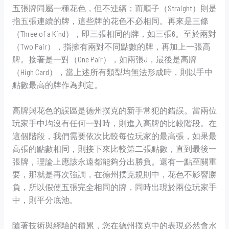
五張牌同屬一種花色，但不連續；而順子（Straight）則是
指五張連續的牌，這些牌的花色不必相同。再來是三條
（Three of a Kind），即三張相同的牌，如三張6。至於兩對
（Two Pair），指擁有兩對不同點數的牌，再加上一張高
牌。接著是一對（One Pair），如兩張J，最後是高牌
（High Card），當上述所有類型均無法形成時，則以手中
點數最高的牌作為判定。
高牌與花色的誤區是德州撲克的新手常犯的錯誤。當兩位
玩家手中均沒有任何一對時，則進入高牌的比較階段。在
這個階段，我們需要依次比較每位玩家的最高張，如果最
高張的點數相同，則接下來比較第二張點數，直到最後一
張牌，理論上應該永遠都能夠分出勝負。還有一點至關重
要，那就是再次強調，在德州撲克規則中，花色不影響勝
負，所以假使五張完全相同的牌，同時出現於兩位玩家手
中，則平分底池。
隨著技術與經驗的積累，您在德州撲克中的表現必然會水