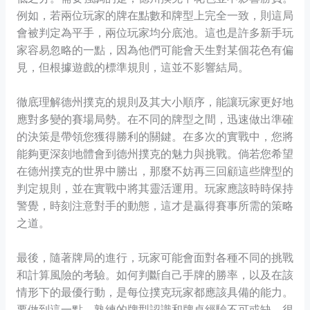
例如，若兩位玩家的牌在點數和牌型上完全一致，則這局
會被判定為平手，兩位玩家均分底池。這也是許多新手玩
家容易忽略的一點，因為他們可能會天生對某個花色有偏
見，但根據遊戲的標準規則，這並不影響結局。
徹底理解德州撲克的規則及其大小順序，能讓玩家更好地
應對多變的賽場局勢。在不同的牌型之間，迅速做出準確
的決策是帶領您獲得勝利的關鍵。在多次的實戰中，您將
能夠更深刻地體會到德州撲克的魅力與挑戰。倘若您希望
在德州撲克的世界中勝出，那麼不妨再三回顧這些牌型的
判定規則，並在實戰中將其靈活運用。玩家應該時時保持
警覺，時刻注意對手的動態，這才是贏得賽事所需的策略
之道。
最後，隨著牌局的進行，玩家可能會面對各種不同的挑戰
和計算風險的考驗。如何判斷自己手牌的勝率，以及在該
情形下的最優行動，是每位撲克玩家都應該具備的能力。
要做到這一點，熟練的牌型認識和牌桌經驗不可或缺。很