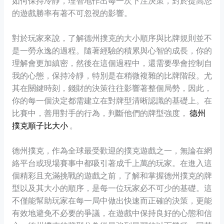
如何保持冷靜，理智地作出每一次下注決策，對於提高您
的遊戲勝率有著不可忽視的影響。
對於玩家來說，了解德州撲克的大小順序與比牌規則並不
是一勞永逸的過程。隨著經驗的積累與心智的成長，你的
理解會更加縝密，然後在這個過程中，還需要學會控制自
我的心態，保持冷靜，特別是在稍微複雜的比牌階段。尤
其在關鍵時刻，錢財的決策往往影響著整個局勢，因此，
你的每一個決定都需建立在對牌型清晰認識的基礎上。在
比賽中，善用對手的行為，判斷他們的牌型強度，
德州
撲克順子比大小
。
德州撲克，作為全球最受歡迎的撲克遊戲之一，無論在網
絡平台或現場賽事中都吸引著成千上萬的玩家。在進入這
個精彩且充滿挑戰的遊戲之前，了解和掌握德州撲克的牌
型以及其大小的順序，是每一位玩家必不可少的基礎。這
不僅能幫助玩家在每一局中做出快速而正確的決策，更能
有效地避免不必要的爭議，在遊戲中保持良好的心態和信