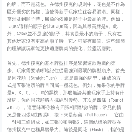
的牌，而不是花色。在德州撲克的規則中，花色是不作為
區分優劣的指標，這使得新手玩家往往容易混淆。同樣，
當涉及到順子時，勝負的依據是順子中最高的牌。例如，
TJQKA這樣的順子會比9TJQK高，因為其最高牌是A。此
外，A2345並不是強的順子，其實是最小的順子，只有在
其他玩家沒有更高的順子時，它才可能有勝算。這些細節
的理解讓玩家能更快適應牌桌的變化，並靈活應對。
首先，德州撲克的基本牌型排序是學習這款遊戲的第一
步。玩家需要清晰地記住從最強到最弱的牌型順序。首先
是同花順（Straight Flush），這是最強的牌型，組成的方
式是五張連續的牌且同屬一種花色。例如，如果你的手牌
是A、K、Q、J、10的黑桃，那麼無論其他玩家手上持有什
麼牌，你的同花順將占據絕對優勢。其次是四條（Four of
a Kind），這意味著你擁有四張相同點數的牌，常見的情
況是像四張A或四張K。接下來是葫蘆（Full House），它由
一對和三條組成，如三張10和兩張3，這個結構的牌型在
德州撲克中也極具競爭力。隨後是同花（Flush），指的是