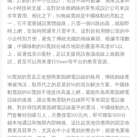
纖」計劃針對中小企設計，包含不限時數據、無限流量和
24小時技術支援，這對於依賴網絡的零售或設計公司來說
非常實用。相比之下，5G無線寬頻是中國移動的亮點之
一，它不需要鋪設實體線路，只需一個5G路由器，就能即
時上網，安裝時間通常只需半天。這對於租用辦公室的中
小企特別方便，避免了傳統光纖的佈線麻煩。根據市場數
據，中國移動的5G寬頻在城市地區的覆蓋率高達95%以
上，延遲低至20毫秒，足以支援視訊會議或線上遊戲測
試，甚至可以用來運行Steam等平台的教育資源。
5G寬頻的普及正改變商業固網電話線的格局，傳統銅線逐
漸被淘汰，取而代之的是基於5G的混合解決方案。中國移
動寬頻的5G寬頻不僅提供高速上網，還能作為商業固網電
話線的後盾，讓企業無需額外拉線即可享有固定電話服
務。對於尋找商業固網電話線最平的選項，中國移動的入
門套餐特別吸引人，月費僅需200元內，即可獲取1000分
鐘本地通話和無限內部轉接。這比起其他供應商的固定收
費更具競爭力，尤其在中小企寬頻的整合中，能避免重複