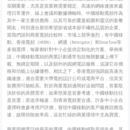
至關重要，尤其是當業務需要穩定、高速的網絡連接來處
理日常運作、線上會議和數據傳輸時。中國移動寬頻作為
其中一家主要供應商，以其可靠的覆蓋範圍和靈活的套餐
聞名，特別適合那些希望節省成本卻不犧牲品質的企業。
當我們談到商業寬頻比較時，市場上競爭激烈，有中國移
動、香港寬頻（HKBN）、網通（Netvigator）和SmarTone等
多個選擇，每家都針對中小企提供定制化的方案。舉例來
說，中國移動寬頻的商業計劃通常包括無限數據上傳下
載、無綁定期限，以及額外的固網電話服務，這讓它在價
格和功能上佔據優勢。相比之下，香港寬頻強調超高速光
纖連接，適合需要大帶寬的設計公司或電商平台，但其安
裝費用可能較高。對於商業寬頻邊間好這個問題，答案取
決於你的具體需求：如果預算是首要考慮，中國移動往往
是首選；若追求極速，則香港寬頻更合適。許多中小企在
選擇時會參考用戶評價，發現中國移動的客戶服務回應迅
速，故障排除效率高，這在忙碌的商業環境中尤為寶貴。
商業固網電話線最平的選擇，中國移動絕對是領先者。其