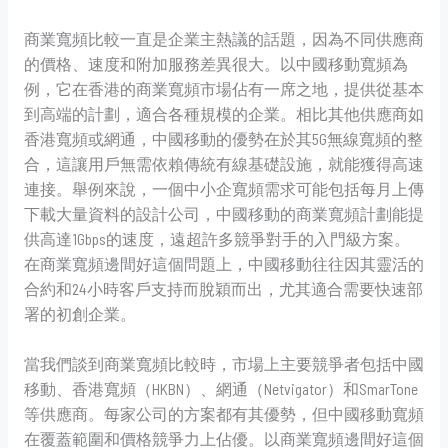
商業寬頻比較一直是企業主熱議的話題，因為不同供應商
的價格、速度和附加服務差異很大。以中國移動寬頻為
例，它在香港的商業寬頻市場佔有一席之地，提供從基本
到高端的計劃，適合各種規模的企業。相比其他供應商如
香港寬頻或網通，中國移動的優勢在於其5G無線寬頻的整
合，這讓用戶無需依賴傳統有線基礎設施，就能獲得高速
連接。舉例來說，一個中小企寬頻需求可能包括每月上傳
下載大量資料的設計公司，中國移動的商業寬頻計劃能提
供高達1Gbps的速度，遠超許多競爭對手的入門級方案。
在商業寬頻邊間好這個問題上，中國移動往往因其靈活的
合約和24小時客戶支持而脫穎而出，尤其適合需要快速部
署的初創企業。
當我們談到商業寬頻比較時，市場上主要競爭者包括中國
移動、香港寬頻（HKBN）、網通（Netvigator）和SmarTone
等供應商。每家公司的方案都有其優勢，但中國移動寬頻
在覆蓋範圍和價格競爭力上佔優。以商業寬頻邊間好這個