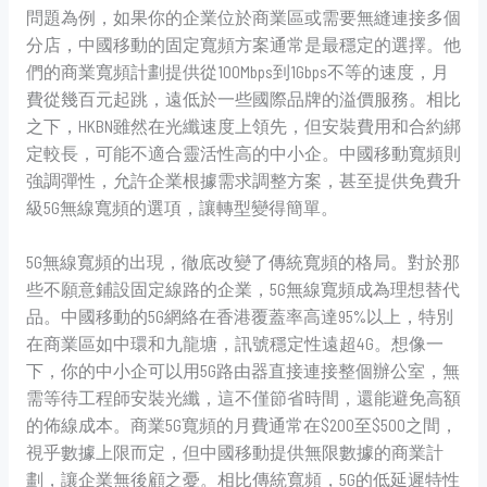
問題為例，如果你的企業位於商業區或需要無縫連接多個
分店，中國移動的固定寬頻方案通常是最穩定的選擇。他
們的商業寬頻計劃提供從100Mbps到1Gbps不等的速度，月
費從幾百元起跳，遠低於一些國際品牌的溢價服務。相比
之下，HKBN雖然在光纖速度上領先，但安裝費用和合約綁
定較長，可能不適合靈活性高的中小企。中國移動寬頻則
強調彈性，允許企業根據需求調整方案，甚至提供免費升
級5G無線寬頻的選項，讓轉型變得簡單。
5G無線寬頻的出現，徹底改變了傳統寬頻的格局。對於那
些不願意鋪設固定線路的企業，5G無線寬頻成為理想替代
品。中國移動的5G網絡在香港覆蓋率高達95%以上，特別
在商業區如中環和九龍塘，訊號穩定性遠超4G。想像一
下，你的中小企可以用5G路由器直接連接整個辦公室，無
需等待工程師安裝光纖，這不僅節省時間，還能避免高額
的佈線成本。商業5G寬頻的月費通常在$200至$500之間，
視乎數據上限而定，但中國移動提供無限數據的商業計
劃，讓企業無後顧之憂。相比傳統寬頻，5G的低延遲特性