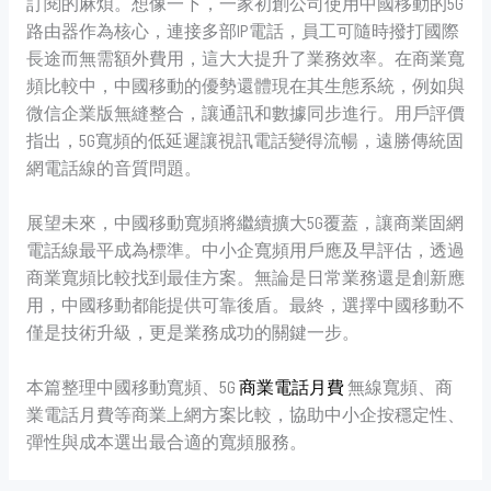
訂閱的麻煩。想像一下，一家初創公司使用中國移動的5G
路由器作為核心，連接多部IP電話，員工可隨時撥打國際
長途而無需額外費用，這大大提升了業務效率。在商業寬
頻比較中，中國移動的優勢還體現在其生態系統，例如與
微信企業版無縫整合，讓通訊和數據同步進行。用戶評價
指出，5G寬頻的低延遲讓視訊電話變得流暢，遠勝傳統固
網電話線的音質問題。
展望未來，中國移動寬頻將繼續擴大5G覆蓋，讓商業固網
電話線最平成為標準。中小企寬頻用戶應及早評估，透過
商業寬頻比較找到最佳方案。無論是日常業務還是創新應
用，中國移動都能提供可靠後盾。最終，選擇中國移動不
僅是技術升級，更是業務成功的關鍵一步。
本篇整理中國移動寬頻、5G
商業電話月費
無線寬頻、商
業電話月費等商業上網方案比較，協助中小企按穩定性、
彈性與成本選出最合適的寬頻服務。