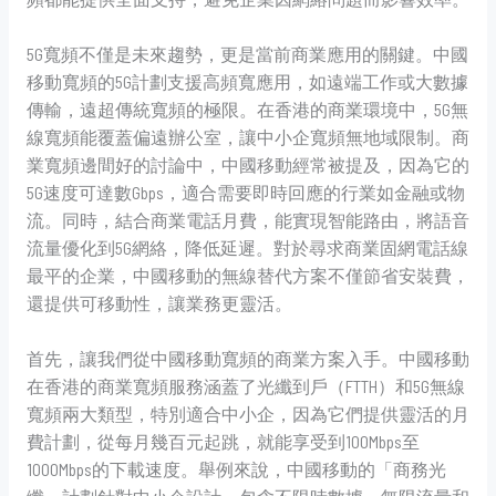
5G寬頻不僅是未來趨勢，更是當前商業應用的關鍵。中國
移動寬頻的5G計劃支援高頻寬應用，如遠端工作或大數據
傳輸，遠超傳統寬頻的極限。在香港的商業環境中，5G無
線寬頻能覆蓋偏遠辦公室，讓中小企寬頻無地域限制。商
業寬頻邊間好的討論中，中國移動經常被提及，因為它的
5G速度可達數Gbps，適合需要即時回應的行業如金融或物
流。同時，結合商業電話月費，能實現智能路由，將語音
流量優化到5G網絡，降低延遲。對於尋求商業固網電話線
最平的企業，中國移動的無線替代方案不僅節省安裝費，
還提供可移動性，讓業務更靈活。
首先，讓我們從中國移動寬頻的商業方案入手。中國移動
在香港的商業寬頻服務涵蓋了光纖到戶（FTTH）和5G無線
寬頻兩大類型，特別適合中小企，因為它們提供靈活的月
費計劃，從每月幾百元起跳，就能享受到100Mbps至
1000Mbps的下載速度。舉例來說，中國移動的「商務光