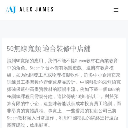
Skip
to
content
5G無線寬頻 適合裝修中店舖
談到5G寬頻的應用，我們不能不提Steam教材在商業教育
中的角色。Steam平台不僅有娛樂遊戲，還擁有教育模
組，如Unity開發工具或物理模擬軟件，許多中小企用它來
訓練員工學習數位營銷或產品設計。中國移動的5G無線寬
頻確保這些高畫質教材的順暢串流，例如下載一個10GB的
VR訓練課程只需幾分鐘，這比傳統4G快5倍以上。對於預
算有限的中小企，這意味著能以低成本投資員工培訓，而
非昂貴的實體課程。事實上，一些香港的初創公司已將
Steam教材融入日常運作，利用中國移動的網絡進行遠距
團隊建設，效果顯著。