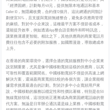
「經濟固網」計劃每月49元，提供無限本地通話和基本
Caller ID，無隱藏收費，合約僅12個月。這比網通的同類計
劃便宜30%，且支援與寬頻無縫整合，避免多供應商管理
的麻煩。對於中小企來說，這種最平方案不僅節省成本，
還能提升效率，例如透過App整合語音郵件和即時訊息，
讓業務溝通更智能。相比之下，其他供應商的商業電話月
費往往包含不必要的附加服務，如國際漫遊，導致總成本
上升。
在香港的商業環境中，選擇合適的寬頻服務對中小企業來
說至關重要，尤其是像中國移動寬頻這樣的供應商，以其
可靠性和覆蓋範圍聞名。中國移動寬頻不僅提供高速上網
解決方案，還涵蓋商業寬頻比較的各個方面，讓企業能根
據需求挑選最適合的計劃。對於許多中小企寬頻用戶來
說，中國移動的服務以穩定性和性價比著稱，特別是在5G
無線寬頻領域，這項技術正逐漸成為商業固網電話線的替
代方案。無論是日常辦公通訊還是線上業務，中國移動寬
頻都能提供全面支持，避免企業因網絡問題而影響效率。