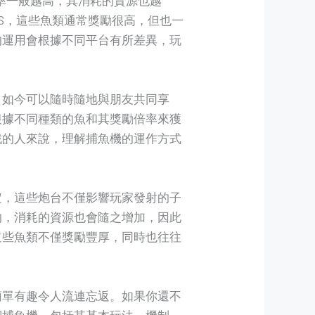
S，這些魚類通常獎勵很高，但也一
的運用會根據不同平台有所差異，玩
，如今可以隨時隨地與朋友共同享
根據不同種類的魚和其獎勵倍率來獲
戲的人來說，理解捕魚機的運作方式
定，這些炮台不僅影響玩家發射的子
的，消耗的資源也會隨之增加，因此
這些魚類不僅獎勵豐厚，同時也往往
簡單有趣令人流連忘返。如果你還不
紹捕魚機，包括其基本玩法、機制、