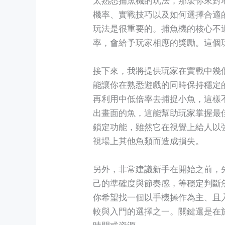
機率、實戰技巧以及如何選擇合適
玩法是很重要的。捕魚機的核心不
率，會給予玩家相應的獎勵。這個
接下來，我將提供玩家在實戰中幾
能讓你在熟悉遊戲的同時保持穩定
再利用中低倍率去捕捉小魚，這樣
出畫面的魚，這能幫助玩家掌握最
鎖定功能，雖然它在視覺上給人以
視場上其他魚類而造成損失。
另外，非常建議新手在開始之前，
己的準確度與節奏感，等穩定判斷
你希望找一個以手機操作為主、且
較與入門的選擇之一。關鍵還是在
時間或資源。