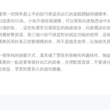
運用一些簡單易上手的技巧來提高自己的遊戲體驗和捕獲率
刻追逐BOSS魚。小魚不僅容易捕獲，可以幫助玩家熟悉命中
出場的魚」，這些魚通常沿著固定的路線游泳，玩家應該在
浪費射擊資源。第三個小技巧便是對於鎖定功能的使用，這
應將其用於真正想要捕獲的魚，而不是隨意使用，以免錯失
一個單純的娛樂方式，還具備了豐富的策略性和趣味性。無
重要的一點是要掌握好自己的節奏，合理配置資源，不要過
定收益，享受到更長久的遊玩樂趣。