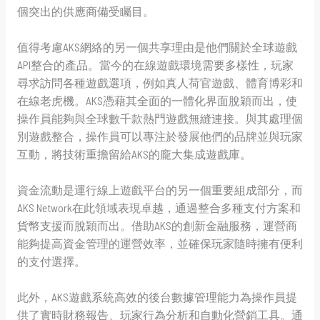
個突出的供應商備受矚目。
值得考慮AKS網絡的另一個共享理由是他們關於全球遊戲
API整合的產品。當今的在線遊戲環境需要多樣性，玩家
尋求訪問各種遊戲選項，例如真人荷官遊戲、體育博彩和
在線老虎機。AKS憑藉其全面的一體化界面脫穎而出，使
操作員能夠與全球數千款熱門遊戲無縫連接。與其處理個
別遊戲整合，操作員可以專注於發展他們的品牌並與玩家
互動，將技術重擔留給AKS的龐大集成遊戲庫。
資金流動是運行線上遊戲平台的另一個重要組成部分，而
AKS Network在此領域表現卓越，通過整合多種支付方案和
貨幣支援而脫穎而出。借助AKS的創新金融服務，運營商
能夠提高資金管理的運營效率，並確保玩家隨時擁有便利
的支付選擇。
此外，AKS遊戲系統高效的後台數據管理能力為操作員提
供了實時財務報告、玩家行為分析和自動化營銷工具。通