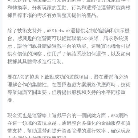
和轉換率。分析玩家的互動、行為和選擇使運營商能夠根
據目標市場的需求有效調整其提供的產品。
除了技術支持外，AKS Network還提供定制的諮詢和演示機
會。感興趣的運營商可以輕鬆聯繫AKS團隊，請求系統演
示，讓他們親身體驗遊戲平台的功能。這種實地機會可提
供有價值的洞察，使用戶了解該系統如何運作，以及如何
根據其具體需求進行定制。
要在AKS的協助下啟動成功的遊戲項目，潛在運營商必須
理解合作的集體性。在選擇遊戲方案網絡供應商時，技術
專業知識至關重要，但所提供服務和支持的水平同樣重
要。
現金流也是運營線上遊戲平台的一個關鍵方面，AKS網路
在這一領域的表現卓越，通過整合多樣化的金融服務和貨
幣支持，幫助運營商提升資金管理的運行效率，確保玩家