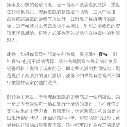
頻率及小獎的發放情況。這一階段不應該過於急躁，重點
在於收集資訊，瞭解遊戲的整體運行狀態。進入中段後，
當你確認遊戲的節奏有所提升，並出現了你所期待的訊
號，這時候就可以考慮逐步提高押注，利用之前收集的資
訊來降低風險。這種方式能夠有效提高你在遊戲中的利潤
潛力。
此外，如果你喜歡神話題材的遊戲，像是戰神
賽特
、戰
神賽特2也是不錯的選擇。這些遊戲同樣在爆分的節奏及
視覺風格上贏得了玩家的心。而這些流派的共同特點，則
是提供了高張力的遊玩體驗，使得它們成為有意嘗試不同
行業題材玩家的熱門選擇。
對於新手來說，學會理解遊戲的節奏感是一個關鍵點。第
一步是學會觀察每一輪在進行什麼樣的運作，而不僅僅是
關注結果的中獎與否。具體來說，玩家應當注意畫面是否
出現活躍的狀況，比如連續的小獎、頻繁的連段出現，或
者特殊符號的出現密度增高。這些都可以作為赤三國訊號