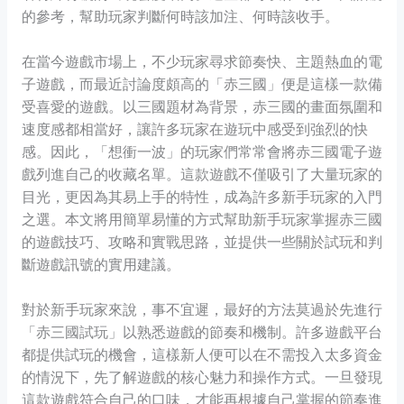
的參考，幫助玩家判斷何時該加注、何時該收手。
在當今遊戲市場上，不少玩家尋求節奏快、主題熱血的電
子遊戲，而最近討論度頗高的「赤三國」便是這樣一款備
受喜愛的遊戲。以三國題材為背景，赤三國的畫面氛圍和
速度感都相當好，讓許多玩家在遊玩中感受到強烈的快
感。因此，「想衝一波」的玩家們常常會將赤三國電子遊
戲列進自己的收藏名單。這款遊戲不僅吸引了大量玩家的
目光，更因為其易上手的特性，成為許多新手玩家的入門
之選。本文將用簡單易懂的方式幫助新手玩家掌握赤三國
的遊戲技巧、攻略和實戰思路，並提供一些關於試玩和判
斷遊戲訊號的實用建議。
對於新手玩家來說，事不宜遲，最好的方法莫過於先進行
「赤三國試玩」以熟悉遊戲的節奏和機制。許多遊戲平台
都提供試玩的機會，這樣新人便可以在不需投入太多資金
的情況下，先了解遊戲的核心魅力和操作方式。一旦發現
這款遊戲符合自己的口味，才能再根據自己掌握的節奏進