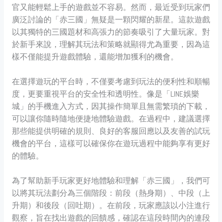
官又能輕鬆上手的遊戲並不容易。然而，最近受到玩家們
廣泛討論的「赤三國」無疑是一顆閃耀的新星。這款遊戲
以其獨特的三國題材和高張力的節奏吸引了大量玩家。對
於新手來說，理解其玩法和策略就顯得尤為重要，因為這
樣不僅能提升遊戲體驗，還能增加獲利的機會。
在選擇遊玩的平台時，不僅要考慮到玩法的便利性和順暢
度，更要重視平台的安全性和透明性。像是「LINE娛樂
城」的手機進入方式，因其操作簡單且無需繁瑣的下載，
可以讓你隨時隨地便捷地體驗遊戲。在過程中，建議選擇
那些能提供明確的規則、良好的客服回應以及友善的試玩
機會的平台，這樣可以確保你在遊玩過程中能夠享有更好
的體驗。
為了幫助新手玩家更好地體驗和理解「赤三國」，我們可
以將其玩法劃分為三個階段：前段（熱身期）、中段（上
升期）和後段（回吐期）。在前段，玩家應該以小注進行
觀察，旨在找出遊戲的回饋感，確認在這段時間內的連段