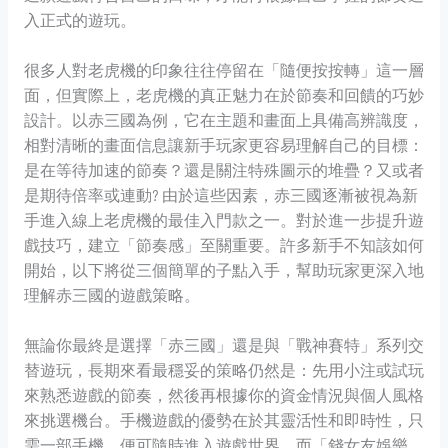
入正式的遊玩。
很多人對老虎機的印象往往停留在「隨便按按轉」這一層
面，但實際上，老虎機的真正魅力在於節奏和回饋的巧妙
設計。以赤三國為例，它在主題和畫面上具備高辨識度，
相對清晰的畫面信息讓新手玩家更容易理解自己的目標：
是在等待加速的節奏？還是關注特殊圖示的堆疊？又或者
是期待倍率或連動? 由於這些因素，赤三國逐漸被視為新
手進入線上老虎機的最佳入門款之一。對於進一步提升遊
戲技巧，建立「節奏感」至關重要。許多新手不知該如何
開始，以下將從三個簡單的子點入手，幫助玩家更深入地
理解赤三國的遊戲策略。
無論你最終是選擇「赤三國」還是與「戰神賽特」系列交
替遊玩，長期來看最穩妥的策略仍然是：先用小注或試玩
來熟悉遊戲的節奏，然後再根據你的資金情況與個人風格
來挑選機台。手機遊戲的優勢在於其靈活性和即時性，只
需一部手機，便可隨時進入遊戲世界，而「錢女友娛樂