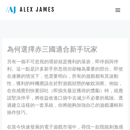
Skip
to
content
為何選擇赤三國適合新手玩家
另有一個不可忽視的環節就是獲利的落袋，即停損與停
利。這一點是許多新手所忽視但卻極為重要的部分。即使
在連勝的情況下，也需要明白，所有的遊戲都有其波動
性，獲利的時機應該在於對遊戲狀態的敏銳洞察。例如，
在你感覺到快要回吐（即損失最近獲得的獎勵）時，就應
該堅決停手，將收益收進口袋中去減少不必要的風險。透
過建立這樣的一套系統，你將能夠加強自己的遊戲邏輯和
操作技巧。
在當今快速發展的電子遊戲市場中，尋找一款既能刺激感