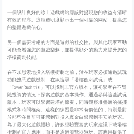
一個設計良好的線上遊戲網站應該對提現您的收益有清晰
有效的程序。這種透明度顯示出一個可靠的网站，提高您
的整體遊戲信心。
另一個需要考慮的方面是遊戲的社交性。與其他玩家互動
可能會增強您的遊戲樂趣，並提供額外的動力來提升您的
塔樓衝刺技能。
在不加思索地投入塔樓衝刺之前，潛在玩家必須通過試玩
功能熟悉遊戲機制。在線搜尋「塔樓衝刺試玩」或
「Tower Rush trial」可以找到非官方版本，讓初學者在不冒
險投資的情況下探索遊戲的基本操作。通過參與這些試玩
版本，玩家可以學習建塔的節奏，同時觀察堆疊層的搖擺
模式和時間框架。這樣的練習是非常有價值的，特別是對
於那些在目前可能感到對投入真金白銀感到不安的玩家。
為了最大化遊戲體驗，許多經驗豐富的玩家建議下載塔樓
衝刺的官方應用，而不是通過瀏覽器遊玩。該應用提供了