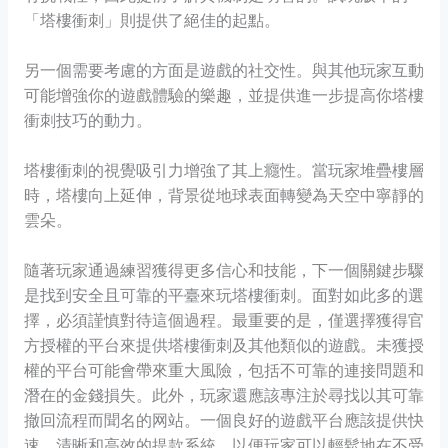
「塔樓衝刺」則提供了絕佳的起點。
另一個需要考慮的方面是遊戲的社交性。與其他玩家互動
可能增強你的遊戲體驗的樂趣，並提供進一步提高你塔樓
衝刺技巧的動力。
塔樓衝刺的視覺吸引力增強了其上癮性。當玩家堆疊樓層
時，塔樓向上延伸，背景從地球表面轉變為天空中寧靜的
雲朵。
隨著玩家通過練習獲得更多信心和技能，下一個關鍵步驟
是找到安全且可靠的平臺來玩塔樓衝刺。面對如此多的選
擇，必須謹慎對待這個過程。最重要的是，僅選擇獲得官
方授權的平台來提供塔樓衝刺及其他類似的遊戲。未獲授
權的平台可能會帶來重大風險，包括不可靠的連接問題和
潛在的金錢損失。此外，玩家還應該專注於尋找以其可靠
撤回流程而聞名的网站。一個良好的遊戲平台應該提供快
速、清晰和高效的提款系統，以便玩家可以輕鬆地在不受