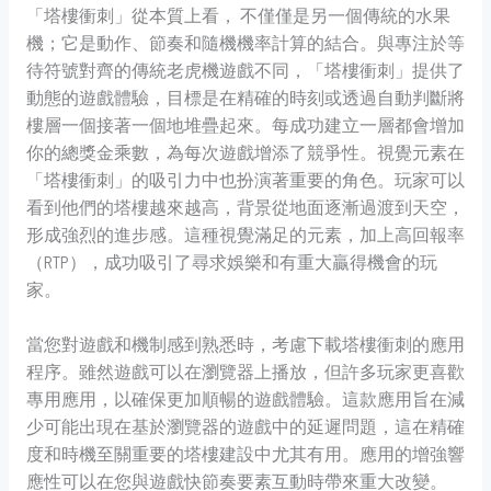
「塔樓衝刺」從本質上看， 不僅僅是另一個傳統的水果
機；它是動作、節奏和隨機機率計算的結合。與專注於等
待符號對齊的傳統老虎機遊戲不同，「塔樓衝刺」提供了
動態的遊戲體驗，目標是在精確的時刻或透過自動判斷將
樓層一個接著一個地堆疊起來。每成功建立一層都會增加
你的總獎金乘數，為每次遊戲增添了競爭性。視覺元素在
「塔樓衝刺」的吸引力中也扮演著重要的角色。玩家可以
看到他們的塔樓越來越高，背景從地面逐漸過渡到天空，
形成強烈的進步感。這種視覺滿足的元素，加上高回報率
（RTP），成功吸引了尋求娛樂和有重大贏得機會的玩
家。
當您對遊戲和機制感到熟悉時，考慮下載塔樓衝刺的應用
程序。雖然遊戲可以在瀏覽器上播放，但許多玩家更喜歡
專用應用，以確保更加順暢的遊戲體驗。這款應用旨在減
少可能出現在基於瀏覽器的遊戲中的延遲問題，這在精確
度和時機至關重要的塔樓建設中尤其有用。應用的增強響
應性可以在您與遊戲快節奏要素互動時帶來重大改變。