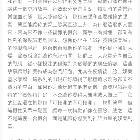
和神廟，主角賽特神以強悍的姿態登場，每個符號都像在
講述一個史詩故事。音效部分更是亮點，轉動時的背景音
樂熱血沸騰，當大獎觸發時，那種鼓聲和金屬碰撞的聲
響，簡直能讓你的腎上腺素直線上升。為什麼這麼多人愛
它？因為它不像一些複雜的機台，新手一看就懂，卻又有
足夠的深度讓老鳥回味。想像你坐在「戰神賽特娛樂城」
的虛擬環境裡，這台機台就像你的戰友，陪你從小勝到大
爆，節奏感強到讓你忘記時間。社群上，大家常分享自己
的戰績，從小額投注的穩健到突然覺醒的瘋狂倍數，這些
故事讓戰神賽特成為熱門話題。尤其在疫情後，線上娛樂
需求暴增，這系列的出現正好填補了那種追求刺激卻又不
費力的空白。如果你之前玩過其他老虎機，會發現戰神賽
特的平衡性特別好，不會讓你覺得太無聊或太難上手。它
的紅點還在於那種「可預測的不可預測」，規則簡單，但
隨機性又帶來驚喜，讓每一次轉動都像在冒險。總之，這
不是隨便一台機台，而是能讓你感受到神話力量的娛樂利
器。