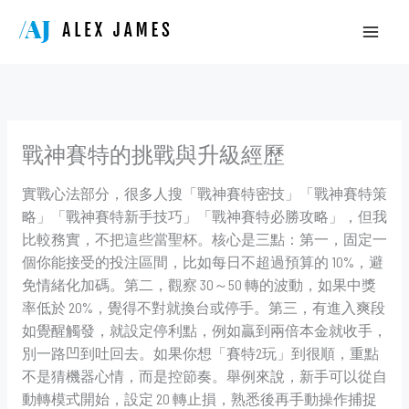
Skip
to
content
戰神賽特的挑戰與升級經歷
實戰心法部分，很多人搜「戰神賽特密技」「戰神賽特策
略」「戰神賽特新手技巧」「戰神賽特必勝攻略」，但我
比較務實，不把這些當聖杯。核心是三點：第一，固定一
個你能接受的投注區間，比如每日不超過預算的 10%，避
免情緒化加碼。第二，觀察 30～50 轉的波動，如果中獎
率低於 20%，覺得不對就換台或停手。第三，有進入爽段
如覺醒觸發，就設定停利點，例如贏到兩倍本金就收手，
別一路凹到吐回去。如果你想「賽特2玩」到很順，重點
不是猜機器心情，而是控節奏。舉例來說，新手可以從自
動轉模式開始，設定 20 轉止損，熟悉後再手動操作捕捉