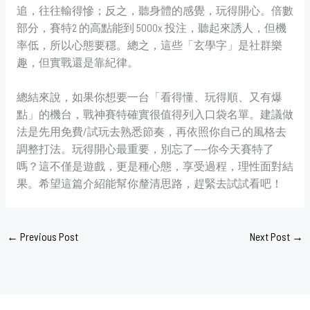
追，往往輸得慘；反之，聽身體的感覺，玩得開心。倍數
部分，賽特2 的高點能到 5000x 投注，聽起來誘人，但機
率低，所以心態要穩。總之，這些「玄學字」是社群樂
趣，但實戰還是靠紀律。
總結來說，如果你想要一台「看得懂、玩得順、又有爆
點」的機台，戰神賽特確實很值得列入口袋名單。建議做
法是先用免費/試玩去熟悉節奏，再依照你自己的風格去
調整打法。玩得開心最重要，別忘了——你今天賽特了
嗎？這不僅是遊戲，更是種心態，享受過程，理性面對結
果。希望這篇介紹能幫你釐清思路，趕緊去試試看吧！
←
Previous Post
Next Post
→