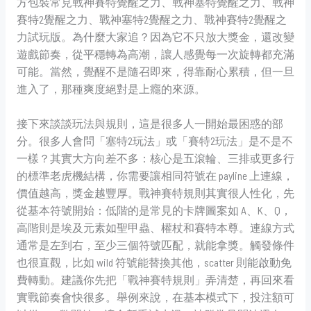
方包裝常見戰神賽特覺醒之力、戰神塞特覺醒之力、戰神
賽特2覺醒之力、戰神塞特2覺醒之力、戰神賽特2覺醒之
力試玩版。為什麼大家追？因為它不只放大獎金，還改變
遊戲節奏，從平穩轉為高潮，讓人感覺每一次旋轉都充滿
可能。當然，覺醒不是隨召即來，得靠耐心累積，但一旦
進入了，那種爽度絕對是上癮的來源。
接下來談談玩法與規則，這是很多人一開始最困惑的部
分。很多人會問「塞特2玩法」或「賽特2玩法」是不是不
一樣？其實大方向差不多：核心是五滾輪、三排或更多行
的標準老虎機結構，你需要讓相同符號在 payline 上連線，
價值越高，獎金越豐厚。戰神賽特規則其實很人性化，先
從基本符號開始：低階的是常見的卡牌圖案如 A、K、Q，
高階則是埃及元素如聖甲蟲、權杖和賽特本尊。連線方式
通常是左到右，至少三個符號匹配，就能拿獎。觸發條件
也很直觀，比如 wild 符號能替換其他，scatter 則能啟動免
費轉動。建議你先把「戰神賽特規則」弄清楚，再回來看
實戰節奏會快很多。舉例來說，在基本模式下，投注額可