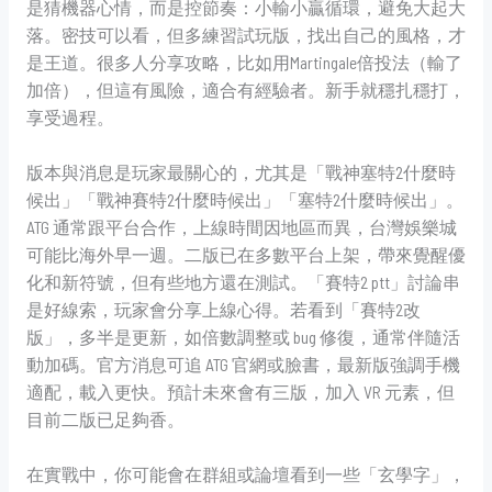
是猜機器心情，而是控節奏：小輸小贏循環，避免大起大
落。密技可以看，但多練習試玩版，找出自己的風格，才
是王道。很多人分享攻略，比如用Martingale倍投法（輸了
加倍），但這有風險，適合有經驗者。新手就穩扎穩打，
享受過程。
版本與消息是玩家最關心的，尤其是「戰神塞特2什麼時
候出」「戰神賽特2什麼時候出」「塞特2什麼時候出」。
ATG 通常跟平台合作，上線時間因地區而異，台灣娛樂城
可能比海外早一週。二版已在多數平台上架，帶來覺醒優
化和新符號，但有些地方還在測試。「賽特2 ptt」討論串
是好線索，玩家會分享上線心得。若看到「賽特2改
版」，多半是更新，如倍數調整或 bug 修復，通常伴隨活
動加碼。官方消息可追 ATG 官網或臉書，最新版強調手機
適配，載入更快。預計未來會有三版，加入 VR 元素，但
目前二版已足夠香。
在實戰中，你可能會在群組或論壇看到一些「玄學字」，