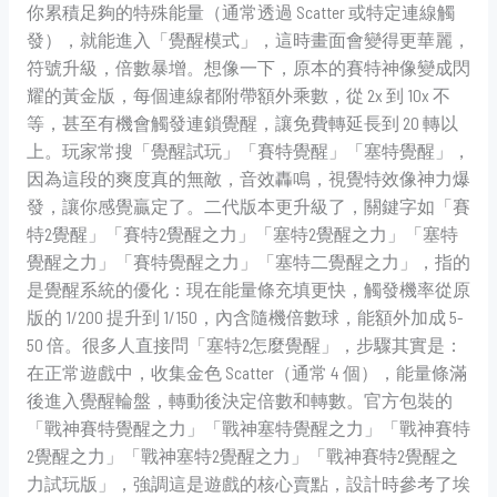
你累積足夠的特殊能量（通常透過 Scatter 或特定連線觸
發），就能進入「覺醒模式」，這時畫面會變得更華麗，
符號升級，倍數暴增。想像一下，原本的賽特神像變成閃
耀的黃金版，每個連線都附帶額外乘數，從 2x 到 10x 不
等，甚至有機會觸發連鎖覺醒，讓免費轉延長到 20 轉以
上。玩家常搜「覺醒試玩」「賽特覺醒」「塞特覺醒」，
因為這段的爽度真的無敵，音效轟鳴，視覺特效像神力爆
發，讓你感覺贏定了。二代版本更升級了，關鍵字如「賽
特2覺醒」「賽特2覺醒之力」「塞特2覺醒之力」「塞特
覺醒之力」「賽特覺醒之力」「塞特二覺醒之力」，指的
是覺醒系統的優化：現在能量條充填更快，觸發機率從原
版的 1/200 提升到 1/150，內含隨機倍數球，能額外加成 5-
50 倍。很多人直接問「塞特2怎麼覺醒」，步驟其實是：
在正常遊戲中，收集金色 Scatter（通常 4 個），能量條滿
後進入覺醒輪盤，轉動後決定倍數和轉數。官方包裝的
「戰神賽特覺醒之力」「戰神塞特覺醒之力」「戰神賽特
2覺醒之力」「戰神塞特2覺醒之力」「戰神賽特2覺醒之
力試玩版」，強調這是遊戲的核心賣點，設計時參考了埃