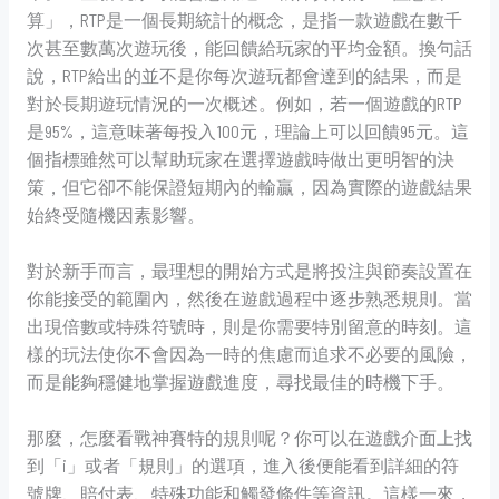
算」，RTP是一個長期統計的概念，是指一款遊戲在數千
次甚至數萬次遊玩後，能回饋給玩家的平均金額。換句話
說，RTP給出的並不是你每次遊玩都會達到的結果，而是
對於長期遊玩情況的一次概述。例如，若一個遊戲的RTP
是95%，這意味著每投入100元，理論上可以回饋95元。這
個指標雖然可以幫助玩家在選擇遊戲時做出更明智的決
策，但它卻不能保證短期內的輸贏，因為實際的遊戲結果
始終受隨機因素影響。
對於新手而言，最理想的開始方式是將投注與節奏設置在
你能接受的範圍內，然後在遊戲過程中逐步熟悉規則。當
出現倍數或特殊符號時，則是你需要特別留意的時刻。這
樣的玩法使你不會因為一時的焦慮而追求不必要的風險，
而是能夠穩健地掌握遊戲進度，尋找最佳的時機下手。
那麼，怎麼看戰神賽特的規則呢？你可以在遊戲介面上找
到「i」或者「規則」的選項，進入後便能看到詳細的符
號牌、賠付表、特殊功能和觸發條件等資訊。這樣一來，