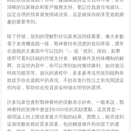
清晰的玩家條款和客戶服務支持。要記住負責任地遊玩，
設定合理的預算避免情緒決策，這是確保你能享受遊戲樂
趣的重要準則。
除了符號，規則的理解對於玩家來說同樣重要。像大多數
電子老虎機遊戲一樣，戰神賽特有清楚的規則界面，通常
在遊戲的主畫面中可以找到「i」或「規則」按鈕，點擊
後即可看到詳細的符號支付表、觸發條件及特殊機制的解
釋。在這些內容中，你可以學到如何獲得勝利、如何激活
特殊功能等等。遊玩的過程中，多多參考這些規則能夠有
效提升你在遊戲中的表現。不妨在進行投注之前先閱讀這
些內容，幫助你在投資資金時做出明智的選擇。
許多玩家也會對戰神賽特的倍數表示好奇。一般來說，戰
神賽特的宣傳中會提到51000倍的高額獎勵，這其實是一
個理論上的上限或者最大可能的結果。實際上，能否達到
這個倍數依賴於眾多因素，包括觸發條件和你當下的運