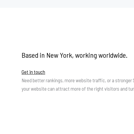
Based in New York, working worldwide.
Get in touch
Need better rankings, more website traffic, or a stronger 
your website can attract more of the right visitors and t