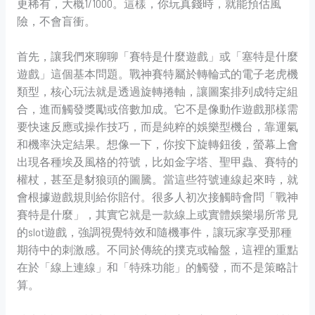
更稀有，大概1/1000。這樣，你玩真錢時，就能預估風
險，不會盲衝。
首先，讓我們來聊聊「賽特是什麼遊戲」或「塞特是什麼
遊戲」這個基本問題。戰神賽特屬於轉輪式的電子老虎機
類型，核心玩法就是透過旋轉捲軸，讓圖案排列成特定組
合，進而觸發獎勵或倍數加成。它不是像動作遊戲那樣需
要快速反應或操作技巧，而是純粹的娛樂型機台，靠運氣
和機率決定結果。想像一下，你按下旋轉鈕後，螢幕上會
出現各種埃及風格的符號，比如金字塔、聖甲蟲、賽特的
權杖，甚至是豺狼頭的圖騰。當這些符號連線起來時，就
會根據遊戲規則給你賠付。很多人初次接觸時會問「戰神
賽特是什麼」，其實它就是一款線上或實體娛樂場所常見
的slot遊戲，強調視覺特效和隨機事件，讓玩家享受那種
期待中的刺激感。不同於傳統的撲克或輪盤，這裡的重點
在於「線上連線」和「特殊功能」的觸發，而不是策略計
算。