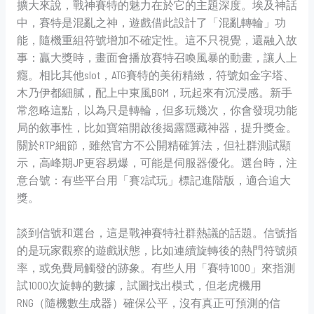
擴大來說，戰神賽特的魅力在於它的主題深度。埃及神話
中，賽特是混亂之神，遊戲借此設計了「混亂轉輪」功
能，隨機重組符號增加不確定性。這不只視覺，還融入故
事：贏大獎時，畫面會播放賽特召喚風暴的動畫，讓人上
癮。相比其他slot，ATG賽特的美術精緻，符號如金字塔、
木乃伊都細膩，配上中東風BGM，玩起來有沉浸感。新手
常忽略這點，以為只是轉輪，但多玩幾次，你會發現功能
局的敘事性，比如寶箱開啟後揭露隱藏神器，提升獎金。
關於RTP細節，雖然官方不公開精確算法，但社群測試顯
示，高峰期JP更容易爆，可能是伺服器優化。選台時，注
意台號：有些平台用「賽2試玩」標記進階版，適合追大
獎。
談到信號和選台，這是戰神賽特社群熱議的話題。信號指
的是玩家觀察的遊戲狀態，比如連續旋轉後的熱門符號頻
率，或免費局觸發的跡象。有些人用「賽特1000」來指測
試1000次旋轉的數據，試圖找出模式，但老虎機用
RNG（隨機數生成器）確保公平，沒有真正可預測的信