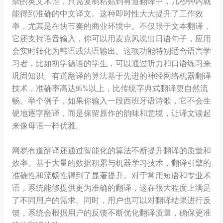
杂的英文术语，只需复制粘贴到有道翻译中，几秒钟内就
能得到准确的中文译文。这种即时性大大提升了工作效
率，尤其是在快节奏的商业环境中。不仅限于文本翻译，
它还支持语音输入，你可以用麦克风说出日语句子，应用
会实时转化为韩语或法语输出。这项功能特别适合语言学
习者，比如初学德语的学生，可以通过听力和口语练习来
巩固知识。有道翻译的算法基于先进的神经网络机器翻译
技术，准确率高达95%以上，比传统字典式翻译更自然流
畅。举个例子，如果你输入一段西班牙语诗歌，它不会生
硬地逐字翻译，而是保留原作的韵味和意境，让译文读起
来像母语一样优雅。
网易有道翻译还通过智能化的算法不断提升翻译的质量和
效率。基于大量的数据积累与机器学习技术，翻译引擎的
准确性和流畅性得到了显著提升。对于常用短语和专业术
语，系统能够提供更为准确的翻译，这在很大程度上满足
了不同用户的需求。同时，用户也可以对翻译结果进行反
馈，系统会根据用户的反馈不断优化翻译质量，确保更准